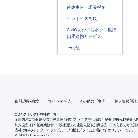
確定申告・証券税制
インボイス制度
GMOあおぞらネット銀行
口座連携サービス
その他
取引規程・約款
サイトマップ
その他のご案内
個人情報保護
GMOクリック証券株式会社
金融商品取引業者 関東財務局長（金商）第77号 商品先物取引業者 銀行代理業者 関
加入協会：日本証券業協会、一般社団法人 金融先物取引業協会、日本商品先物取引
当社はGMOインターネットグループ（東証プライム上場9449）のメンバーです。
© GMO CLICK Securities, Inc.