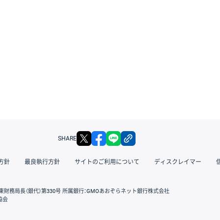
X
facebook
LINE
リンクをコピー
SHARE
方針
最良執行方針
サイトのご利用について
ディスクレイマー
東財務局長（銀代）第330号 所属銀行：GMOあおぞらネット銀行株式会社
協会