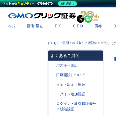
無料診断
X
LINE
株式
投信・積立
ＦＸ
ＣＦＤ
債券
よくあるご質問
>
株式取引
>
用語集
>
空売り（
よくあるご質問
パスキー認証
口座開設について
入金・出金・振替
ログイン追加認証
ログイン・取引暗証番号・
２段階認証