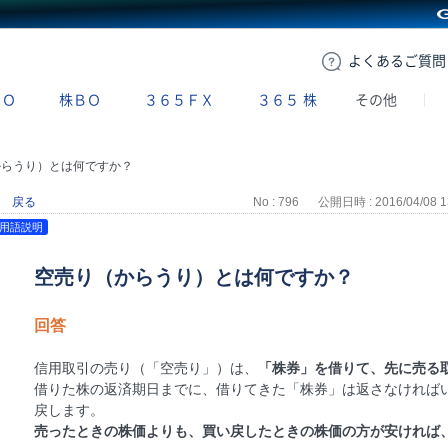
GMOクリック証券
よくある
ご質問
ＢＯ
株ＢＯ
３６５ＦＸ
３６５
株
その他
からうり）とは何ですか？
戻る
No : 796
公開日時 : 2016/04/08 1
用語説明
空売り（からうり）とは何ですか？
回答
信用取引の売り（「空売り」）は、
「株券」を借りて、先に売る
借りた株の返済期日までに、借りてきた「株券」は返さなければ
戻します。
売ったときの株価よりも、買い戻したときの株価の方が安ければ