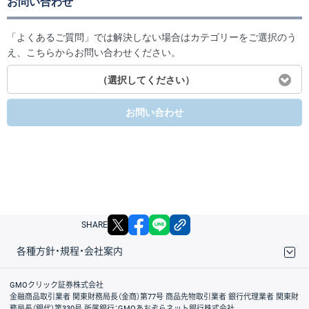
お問い合わせ
「よくあるご質問」では解決しない場合はカテゴリーをご選択のう
え、こちらからお問い合わせください。
（選択してください）
お問い合わせ
X
facebook
LINE
リンクをコピー
SHARE
各種方針・規程・会社案内
取引規程・約款
サイトマップ
その他のご案内
個人情報保護方針
最良執行方針
サイトのご利用について
ディスクレイマー
信託保全
リスク説明
会社案内
GMOクリック証券株式会社
金融商品取引業者 関東財務局長（金商）第77号 商品先物取引業者 銀行代理業者 関東財
務局長（銀代）第330号 所属銀行：GMOあおぞらネット銀行株式会社