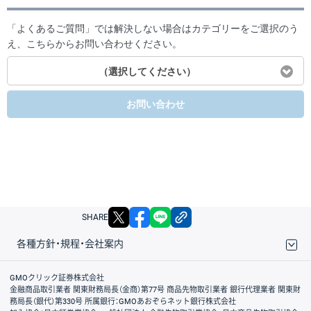
「よくあるご質問」では解決しない場合はカテゴリーをご選択のう
え、こちらからお問い合わせください。
（選択してください）
お問い合わせ
X
facebook
LINE
リンクをコピー
SHARE
各種方針・規程・会社案内
取引規程・約款
サイトマップ
その他のご案内
個人情報保護方針
最良執行方針
サイトのご利用について
ディスクレイマー
信託保全
リスク説明
会社案内
GMOクリック証券株式会社
金融商品取引業者 関東財務局長（金商）第77号 商品先物取引業者 銀行代理業者 関東財
務局長（銀代）第330号 所属銀行：GMOあおぞらネット銀行株式会社