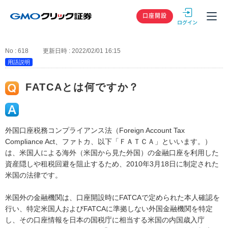
GMOクリック
口座開設
No : 618
更新日時 : 2022/02/01 16:15
用語説明
FATCAとは何ですか？
外国口座税務コンプライアンス法（Foreign Account Tax
Compliance Act、ファトカ、以下「ＦＡＴＣＡ」といいます。）
は、米国人による海外（米国から見た外国）の金融口座を利用した
資産隠しや租税回避を阻止するため、2010年3月18日に制定された
米国の法律です。
米国外の金融機関は、口座開設時にFATCAで定められた本人確認を
行い、特定米国人およびFATCAに準拠しない外国金融機関を特定
し、その口座情報を日本の国税庁に相当する米国の内国歳入庁