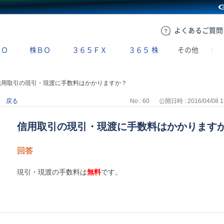
GMOクリック証券
よくある
ご質問
ＢＯ
株ＢＯ
３６５ＦＸ
３６５
株
その他
信用取引の現引・現渡に手数料はかかりますか？
戻る
No : 60
公開日時 : 2016/04/08 1
信用取引の現引・現渡に手数料はかかります
回答
現引・現渡の手数料は
無料
です。