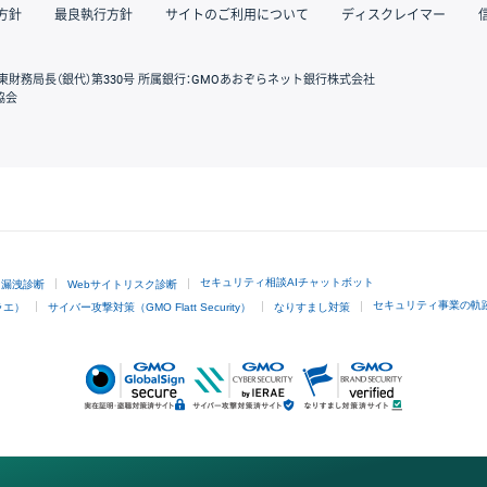
方針
最良執行方針
サイトのご利用について
ディスクレイマー
東財務局長（銀代）第330号 所属銀行：GMOあおぞらネット銀行株式会社
協会
GMOクリック証券
セキュリティ相談AIチャットボット
ド漏洩診断
Webサイトリスク診断
セキュリティ事業の軌
ラエ）
サイバー攻撃対策（GMO Flatt Security）
なりすまし対策