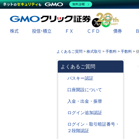
無料診断
X
LINE
株式
投信・積立
ＦＸ
ＣＦＤ
債券
よくあるご質問
>
株式取引
>
手数料
>
手数料
>
よくあるご質問
パスキー認証
口座開設について
入金・出金・振替
ログイン追加認証
ログイン・取引暗証番号・
２段階認証