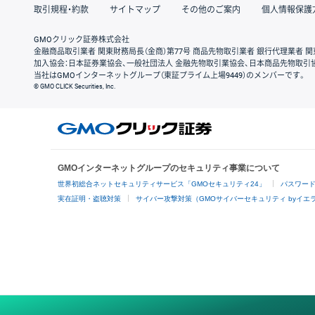
取引規程・約款
サイトマップ
その他のご案内
個人情報保護
GMOクリック証券株式会社
金融商品取引業者 関東財務局長（金商）第77号 商品先物取引業者 銀行代理業者 関
加入協会：日本証券業協会、一般社団法人 金融先物取引業協会、日本商品先物取引
当社はGMOインターネットグループ（東証プライム上場9449）のメンバーです。
© GMO CLICK Securities, Inc.
GMOインターネットグループのセキュリティ事業について
世界初総合ネットセキュリティサービス「GMOセキュリティ24」
パスワー
実在証明・盗聴対策
サイバー攻撃対策（GMOサイバーセキュリティ byイエ