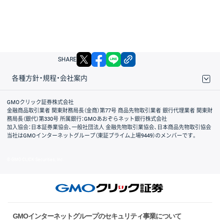
X
facebook
LINE
リンクをコピー
SHARE
各種方針・規程・会社案内
取引規程・約款
サイトマップ
その他のご案内
個人情報保護方針
最良執行方針
サイトのご利用について
ディスクレイマー
信託保全
リスク説明
会社案内
GMOクリック証券株式会社
金融商品取引業者 関東財務局長（金商）第77号 商品先物取引業者 銀行代理業者 関東財
務局長（銀代）第330号 所属銀行：GMOあおぞらネット銀行株式会社
加入協会：日本証券業協会、一般社団法人 金融先物取引業協会、日本商品先物取引協会
当社はGMOインターネットグループ（東証プライム上場9449）のメンバーです。
© GMO CLICK Securities, Inc.
GMOインターネットグループのセキュリティ事業について