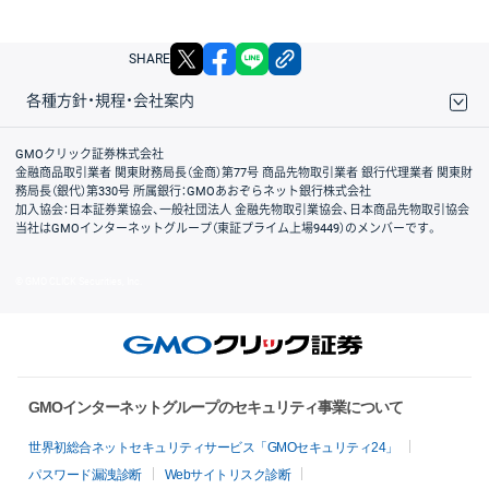
X
facebook
LINE
リンクをコピー
SHARE
各種方針・規程・会社案内
取引規程・約款
サイトマップ
その他のご案内
個人情報保護方針
最良執行方針
サイトのご利用について
ディスクレイマー
信託保全
リスク説明
会社案内
GMOクリック証券株式会社
金融商品取引業者 関東財務局長（金商）第77号 商品先物取引業者 銀行代理業者 関東財
務局長（銀代）第330号 所属銀行：GMOあおぞらネット銀行株式会社
加入協会：日本証券業協会、一般社団法人 金融先物取引業協会、日本商品先物取引協会
当社はGMOインターネットグループ（東証プライム上場9449）のメンバーです。
© GMO CLICK Securities, Inc.
GMOインターネットグループのセキュリティ事業について
世界初総合ネットセキュリティサービス「GMOセキュリティ24」
パスワード漏洩診断
Webサイトリスク診断