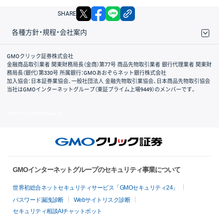
X
facebook
LINE
リンクをコピー
SHARE
各種方針・規程・会社案内
取引規程・約款
サイトマップ
その他のご案内
個人情報保護方針
最良執行方針
サイトのご利用について
ディスクレイマー
信託保全
リスク説明
会社案内
GMOクリック証券株式会社
金融商品取引業者 関東財務局長（金商）第77号 商品先物取引業者 銀行代理業者 関東財
務局長（銀代）第330号 所属銀行：GMOあおぞらネット銀行株式会社
加入協会：日本証券業協会、一般社団法人 金融先物取引業協会、日本商品先物取引協会
当社はGMOインターネットグループ（東証プライム上場9449）のメンバーです。
© GMO CLICK Securities, Inc.
GMOインターネットグループのセキュリティ事業について
世界初総合ネットセキュリティサービス「GMOセキュリティ24」
パスワード漏洩診断
Webサイトリスク診断
セキュリティ相談AIチャットボット