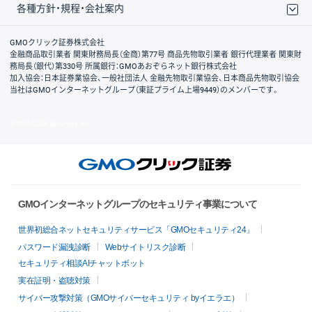
各種方針・規程・会社案内
取引規程・約款
サイトマップ
その他のご案内
個人情報保護方針
最良執行方針
サイトのご利用について
ディスクレイマー
信託保全
リスク説明
会社案内
GMOクリック証券株式会社
金融商品取引業者 関東財務局長（金商）第77号 商品先物取引業者 銀行代理業者 関東財
務局長（銀代）第330号 所属銀行：GMOあおぞらネット銀行株式会社
加入協会：日本証券業協会、一般社団法人 金融先物取引業協会、日本商品先物取引協会
当社はGMOインターネットグループ（東証プライム上場9449）のメンバーです。
© GMO CLICK Securities, Inc.
GMOインターネットグループのセキュリティ事業について
世界初総合ネットセキュリティサービス「GMOセキュリティ24」
パスワード漏洩診断
Webサイトリスク診断
セキュリティ相談AIチャットボット
実在証明・盗聴対策
サイバー攻撃対策（GMOサイバーセキュリティ byイエラエ）