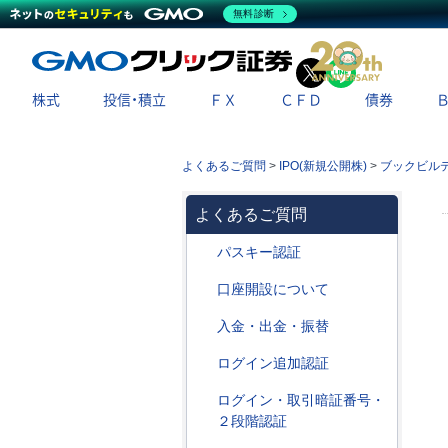
無料診断
X
LINE
株式
投信・積立
ＦＸ
ＣＦＤ
債券
よくあるご質問
>
IPO(新規公開株)
>
ブックビル
よくあるご質問
パスキー認証
口座開設について
入金・出金・振替
ログイン追加認証
ログイン・取引暗証番号・
２段階認証