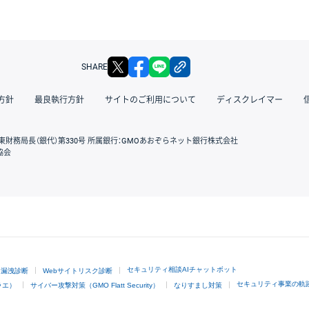
X
facebook
LINE
リンクをコピー
SHARE
方針
最良執行方針
サイトのご利用について
ディスクレイマー
東財務局長（銀代）第330号 所属銀行：GMOあおぞらネット銀行株式会社
協会
GMOクリック証券
セキュリティ相談AIチャットボット
ド漏洩診断
Webサイトリスク診断
セキュリティ事業の軌
ラエ）
サイバー攻撃対策（GMO Flatt Security）
なりすまし対策