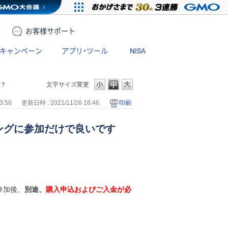
お客様
サポート
キャンペーン
アプリ・ツール
NISA
か？
文字サイズ変更
3:50
更新日時 : 2021/11/26 16:46
印刷
ィングに参加だけで良いです
参加後、
別途、
購入申込およびご入金が必