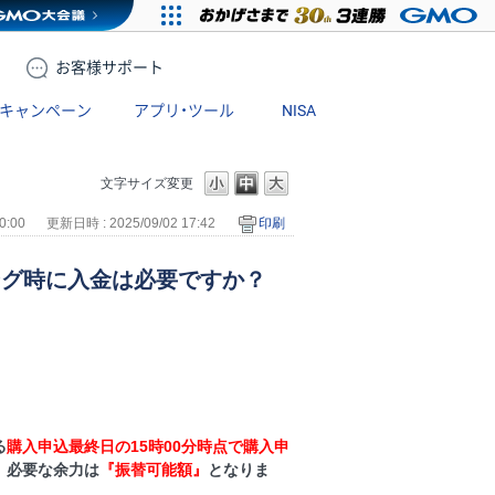
お客様
サポート
キャンペーン
アプリ・ツール
NISA
文字サイズ変更
0:00
更新日時 : 2025/09/02 17:42
印刷
ング時に入金は必要ですか？
る
購入申込最終日の15時00分時点で購入申
、
必要な余力は
『振替可能額』
となりま