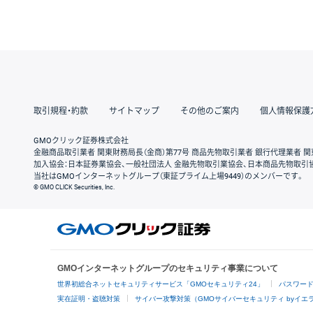
取引規程・約款
サイトマップ
その他のご案内
個人情報保護
GMOクリック証券株式会社
金融商品取引業者 関東財務局長（金商）第77号 商品先物取引業者 銀行代理業者 関
加入協会：日本証券業協会、一般社団法人 金融先物取引業協会、日本商品先物取引
当社はGMOインターネットグループ（東証プライム上場9449）のメンバーです。
© GMO CLICK Securities, Inc.
GMOインターネットグループのセキュリティ事業について
世界初総合ネットセキュリティサービス「GMOセキュリティ24」
パスワー
実在証明・盗聴対策
サイバー攻撃対策（GMOサイバーセキュリティ byイエ