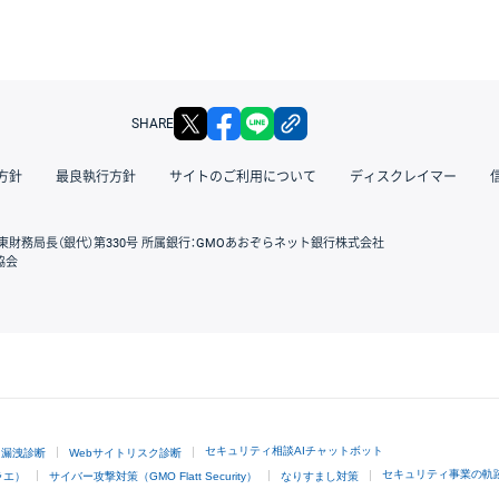
X
facebook
LINE
リンクをコピー
SHARE
方針
最良執行方針
サイトのご利用について
ディスクレイマー
東財務局長（銀代）第330号 所属銀行：GMOあおぞらネット銀行株式会社
協会
GMOクリック証券
セキュリティ相談AIチャットボット
ド漏洩診断
Webサイトリスク診断
セキュリティ事業の軌
ラエ）
サイバー攻撃対策（GMO Flatt Security）
なりすまし対策