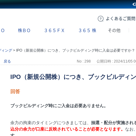
GMOクリック証券
よくある
ご質問
ＢＯ
株ＢＯ
３６５ＦＸ
３６５
株
その他
ディング
>
IPO（新規公開株）につき、ブックビルディング時に入金は必要ですか？
戻る
No : 298
公開日時 : 2024/11/05 0
IPO（新規公開株）につき、ブックビルディ
回答
ブックビルディング時にご入金は必要ありません。
余力の拘束のタイミングにつきましては、
抽選・配分が実施され
込分の余力が口座に反映されていることが必要となります。
なお
す。