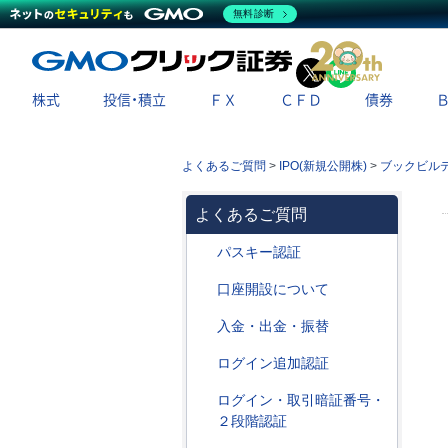
無料診断
X
LINE
株式
投信・積立
ＦＸ
ＣＦＤ
債券
よくあるご質問
>
IPO(新規公開株)
>
ブックビル
よくあるご質問
パスキー認証
口座開設について
入金・出金・振替
ログイン追加認証
ログイン・取引暗証番号・
２段階認証