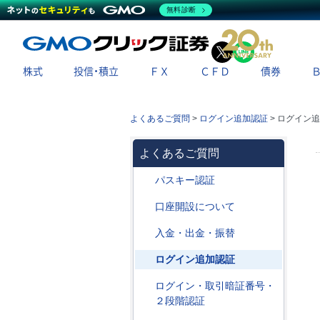
無料診断
X
LINE
株式
投信・積立
ＦＸ
ＣＦＤ
債券
よくあるご質問
>
ログイン追加認証
>
ログイン追加
よくあるご質問
パスキー認証
口座開設について
入金・出金・振替
ログイン追加認証
ログイン・取引暗証番号・
２段階認証