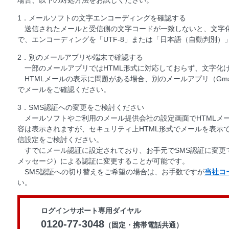
場合、以下の対処方法をお試しください。
1．メールソフトの文字エンコーディングを確認する
送信されたメールと受信側の文字コードが一致しないと、文字
で、エンコーディングを「UTF-8」または「日本語（自動判別
2．別のメールアプリや端末で確認する
一部のメールアプリではHTML形式に対応しておらず、文字化
HTMLメールの表示に問題がある場合、別のメールアプリ（Gmail、Out
でメールをご確認ください。
3．SMS認証への変更をご検討ください
メールソフトやご利用のメール提供会社の設定画面でHTMLメ
容は表示されますが、セキュリティ上HTML形式でメールを表示
信設定をご検討ください。
すでにメール認証に設定されており、お手元でSMS認証に変更で
メッセージ）による認証に変更することが可能です。
SMS認証への切り替えをご希望の場合は、お手数ですが
当社コ
い。
ログインサポート専用ダイヤル
0120-77-3048
（固定・携帯電話共通）