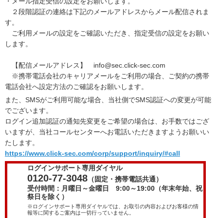
・メール指定受信の設定をお願いします。
２段階認証の連絡は下記のメールアドレスからメール配信されま
す。
ご利用メールの設定をご確認いただき、指定受信の設定をお願い
します。
【配信メールアドレス】
info
@sec.click-sec.com
※携帯電話会社のキャリアメールをご利用の場合、ご契約の携帯
電話会社へ設定方法のご確認をお願いします。
また、SMSがご利用可能な場合、当社側でSMS認証への変更が可能
でございます。
ログイン追加認証の通知先変更をご希望の場合は、お手数ではござ
いますが、当社コールセンターへお電話いただきますようお願いい
たします。
https://www.click-sec.com/corp/support/inquiry/#call
ログインサポート専用ダイヤル
0120-77-3048
（固定・携帯電話共通）
受付時間：月曜日～金曜日 9:00～19:00（年末年始、祝
祭日を除く）
※ログインサポート専用ダイヤルでは、お取引の内容およびお客様の情
報等に関するご案内は一切行っていません。