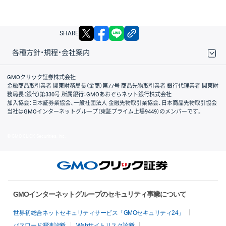
X
facebook
LINE
リンクをコピー
SHARE
各種方針・規程・会社案内
取引規程・約款
サイトマップ
その他のご案内
個人情報保護方針
最良執行方針
サイトのご利用について
ディスクレイマー
信託保全
リスク説明
会社案内
GMOクリック証券株式会社
金融商品取引業者 関東財務局長（金商）第77号 商品先物取引業者 銀行代理業者 関東財
務局長（銀代）第330号 所属銀行：GMOあおぞらネット銀行株式会社
加入協会：日本証券業協会、一般社団法人 金融先物取引業協会、日本商品先物取引協会
当社はGMOインターネットグループ（東証プライム上場9449）のメンバーです。
© GMO CLICK Securities, Inc.
GMOインターネットグループのセキュリティ事業について
世界初総合ネットセキュリティサービス「GMOセキュリティ24」
パスワード漏洩診断
Webサイトリスク診断