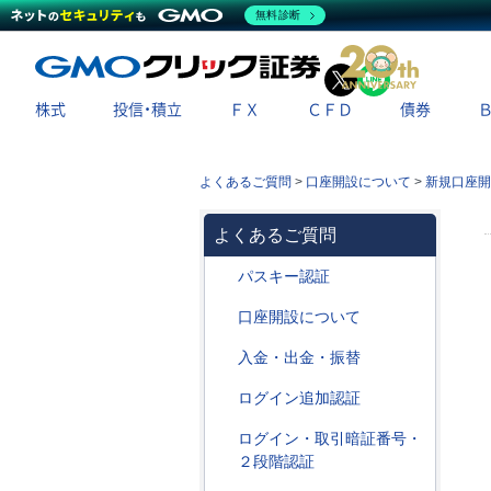
無料診断
X
LINE
株式
投信・積立
ＦＸ
ＣＦＤ
債券
よくあるご質問
>
口座開設について
>
新規口座開
よくあるご質問
パスキー認証
口座開設について
入金・出金・振替
ログイン追加認証
ログイン・取引暗証番号・
２段階認証