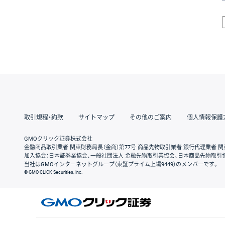
取引規程・約款
サイトマップ
その他のご案内
個人情報保護
GMOクリック証券株式会社
金融商品取引業者 関東財務局長（金商）第77号 商品先物取引業者 銀行代理業者 関
加入協会：日本証券業協会、一般社団法人 金融先物取引業協会、日本商品先物取引
当社はGMOインターネットグループ（東証プライム上場9449）のメンバーです。
© GMO CLICK Securities, Inc.