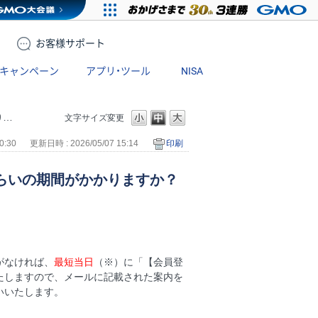
お客様
サポート
キャンペーン
アプリ・ツール
NISA
？
文字サイズ変更
0:30
更新日時 : 2026/05/07 15:14
印刷
らいの期間がかかりますか？
がなければ、
最短当日
（※）に「【会員登
たしますので、メールに記載された案内を
いいたします。