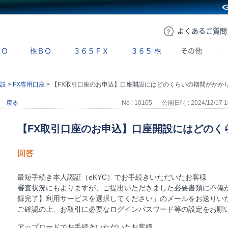
GMOクリック証券
よくある
ご質問
ＢＯ
株ＢＯ
３６５ＦＸ
３６５
株
その他
設
>
FX専用口座
>
【FX取引口座のお申込】口座開設にはどのくらいの期間がかかりますか
戻る
No : 10105
公開日時 : 2024/12/17 1
【FX取引口座のお申込】口座開設にはどのく
回答
最短手続き本人認証（eKYC）でお手続きいただいたお客様
審査状況にもよりますが、ご提出いただきました必要書類に不備
録完了】利用サービスを選択してください」のメールをお送りい
ご確認の上、お取引に必要なログインパスワード等の設定をお願
アップロードでお手続きいただいたお客様