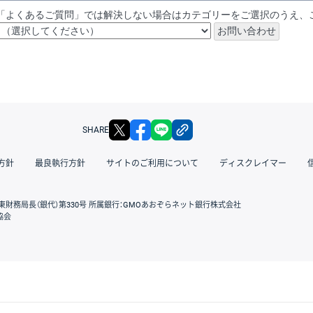
「よくあるご質問」では解決しない場合はカテゴリーをご選択のうえ、
X
facebook
LINE
リンクをコピー
SHARE
方針
最良執行方針
サイトのご利用について
ディスクレイマー
東財務局長（銀代）第330号 所属銀行：GMOあおぞらネット銀行株式会社
協会
GMOクリック証券