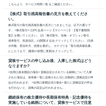
こちらより、サービス時間一覧 をご確認ください。
【株式】取引残高報告書の見方を教えてくださ
い。
株式取引の取引残高報告書の見方につきましては、以下の通りで
す。 <株式取引> (1)PC会員ページ【マイページ】-【電子書類閲
覧】を開いてください。 (2)「株式取引、先物・オプション取引、
債券取引、投資信託」の[閲覧する]をクリックしてください。 (3)表
示件数、受信年月、状態を選択し、カテゴリを「取引残高報告書」
にしたうえで、[最新の状態に更新]をクリックして...
貸株サービスの申し込み後、入庫した株式はどう
なりますか?
<信用口座未開設の場合> 貸株設定がされている銘柄について入庫
された場合は、保有株一覧に反映された日に自動的に貸株設定の申
込が行われます。 <信用口座開設済の場合> 新たに貸株設定の申込
を行わないと、貸株の設定は行われません。
継続保有の株主優待や長期保有特典・記念優待を
実施している銘柄について、貸株サービスで注意