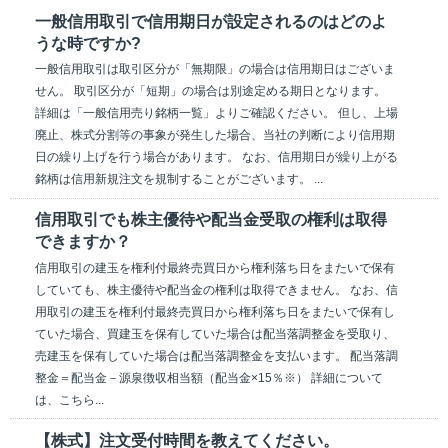
一般信用取引で信用期日が設定されるのはどのよ
うな時ですか?
一般信用取引は取引区分が「無期限」の場合は信用期日はございま
せん。 取引区分が「短期」の場合は別途定める期日となります。
詳細は「一般信用売り銘柄一覧」よりご確認ください。 但し、上場
廃止、株式分割等の事象が発生した場合、当社の判断により信用期
日の繰り上げを行う場合があります。 なお、信用期日が繰り上がる
銘柄は信用新規注文を規制することがございます。 ...
信用取引でも株主優待や配当金受取の権利は取得
できますか？
信用取引の建玉を権利付最終売買日から権利落ち日をまたいで保有
していても、株主優待や配当金の権利は取得できません。 なお、信
用取引の建玉を権利付最終売買日から権利落ち日をまたいで保有し
ていた場合、買建玉を保有していた場合は配当落調整金を受取り、
売建玉を保有していた場合は配当落調整金を支払います。 配当落調
整金＝配当金－源泉徴収相当額（配当金×15％※） 詳細について
は、こちら...
【株式】注文受付時間を教えてください。