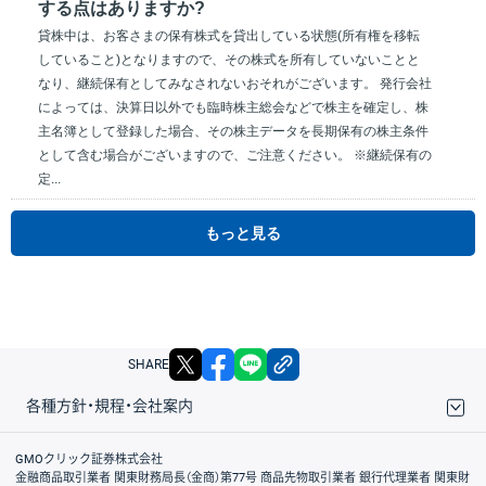
する点はありますか?
貸株中は、お客さまの保有株式を貸出している状態(所有権を移転
していること)となりますので、その株式を所有していないことと
なり、継続保有としてみなされないおそれがございます。 発行会社
によっては、決算日以外でも臨時株主総会などで株主を確定し、株
主名簿として登録した場合、その株主データを長期保有の株主条件
として含む場合がございますので、ご注意ください。 ※継続保有の
定...
もっと見る
X
facebook
LINE
リンクをコピー
SHARE
各種方針・規程・会社案内
取引規程・約款
サイトマップ
その他のご案内
個人情報保護方針
最良執行方針
サイトのご利用について
ディスクレイマー
信託保全
リスク説明
会社案内
GMOクリック証券株式会社
金融商品取引業者 関東財務局長（金商）第77号 商品先物取引業者 銀行代理業者 関東財