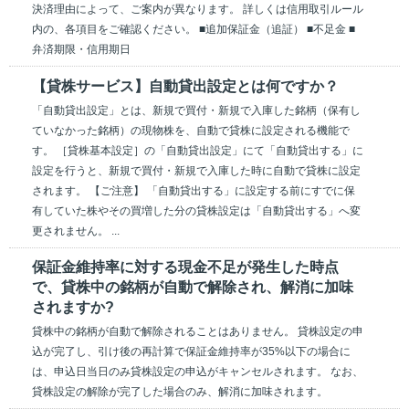
決済理由によって、ご案内が異なります。 詳しくは信用取引ルール
内の、各項目をご確認ください。 ■追加保証金（追証） ■不足金 ■
弁済期限・信用期日
【貸株サービス】自動貸出設定とは何ですか？
「自動貸出設定」とは、新規で買付・新規で入庫した銘柄（保有し
ていなかった銘柄）の現物株を、自動で貸株に設定される機能で
す。 ［貸株基本設定］の「自動貸出設定」にて「自動貸出する」に
設定を行うと、新規で買付・新規で入庫した時に自動で貸株に設定
されます。 【ご注意】 「自動貸出する」に設定する前にすでに保
有していた株やその買増した分の貸株設定は「自動貸出する」へ変
更されません。 ...
保証金維持率に対する現金不足が発生した時点
で、貸株中の銘柄が自動で解除され、解消に加味
されますか?
貸株中の銘柄が自動で解除されることはありません。 貸株設定の申
込が完了し、引け後の再計算で保証金維持率が35%以下の場合に
は、申込日当日のみ貸株設定の申込がキャンセルされます。 なお、
貸株設定の解除が完了した場合のみ、解消に加味されます。