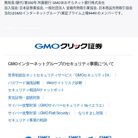
務局長（銀代）第330号 所属銀行：GMOあおぞらネット銀行株式会社
加入協会：日本証券業協会、一般社団法人 金融先物取引業協会、日本商品先物取引協会
当社はGMOインターネットグループ（東証プライム上場9449）のメンバーです。
© GMO CLICK Securities, Inc.
GMOインターネットグループのセキュリティ事業について
世界初総合ネットセキュリティサービス「GMOセキュリティ24」
パスワード漏洩診断
Webサイトリスク診断
セキュリティ相談AIチャットボット
実在証明・盗聴対策
サイバー攻撃対策（GMOサイバーセキュリティ byイエラエ）
サイバー攻撃対策（GMO Flatt Security）
なりすまし対策
セキュリティ事業の軌跡