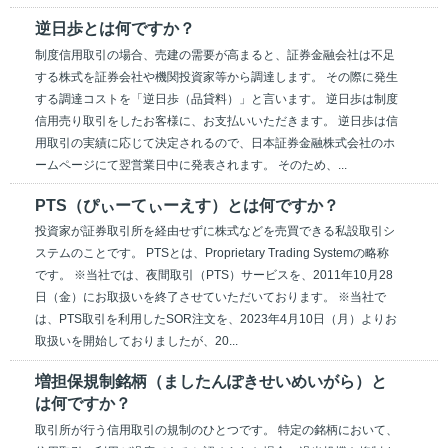
逆日歩とは何ですか？
制度信用取引の場合、売建の需要が高まると、証券金融会社は不足
する株式を証券会社や機関投資家等から調達します。 その際に発生
する調達コストを「逆日歩（品貸料）」と言います。 逆日歩は制度
信用売り取引をしたお客様に、お支払いいただきます。 逆日歩は信
用取引の実績に応じて決定されるので、日本証券金融株式会社のホ
ームページにて翌営業日中に発表されます。 そのため、...
PTS（ぴぃーてぃーえす）とは何ですか？
投資家が証券取引所を経由せずに株式などを売買できる私設取引シ
ステムのことです。 PTSとは、Proprietary Trading Systemの略称
です。 ※当社では、夜間取引（PTS）サービスを、2011年10月28
日（金）にお取扱いを終了させていただいております。 ※当社で
は、PTS取引を利用したSOR注文を、2023年4月10日（月）よりお
取扱いを開始しておりましたが、20...
増担保規制銘柄（ましたんぽきせいめいがら）と
は何ですか？
取引所が行う信用取引の規制のひとつです。 特定の銘柄において、