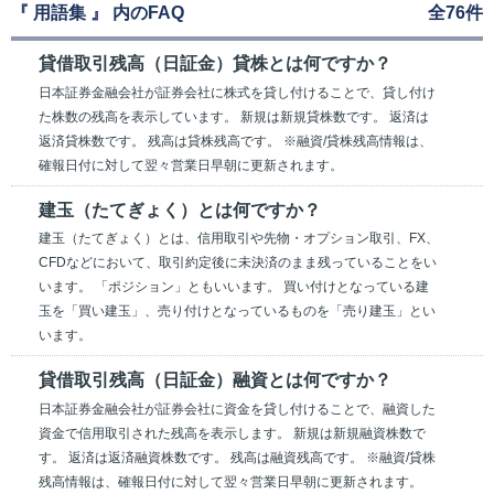
『 用語集 』 内のFAQ
全76件
貸借取引残高（日証金）貸株とは何ですか？
日本証券金融会社が証券会社に株式を貸し付けることで、貸し付け
た株数の残高を表示しています。 新規は新規貸株数です。 返済は
返済貸株数です。 残高は貸株残高です。 ※融資/貸株残高情報は、
確報日付に対して翌々営業日早朝に更新されます。
建玉（たてぎょく）とは何ですか？
建玉（たてぎょく）とは、信用取引や先物・オプション取引、FX、
CFDなどにおいて、取引約定後に未決済のまま残っていることをい
います。 「ポジション」ともいいます。 買い付けとなっている建
玉を「買い建玉」、売り付けとなっているものを「売り建玉」とい
います。
貸借取引残高（日証金）融資とは何ですか？
日本証券金融会社が証券会社に資金を貸し付けることで、融資した
資金で信用取引された残高を表示します。 新規は新規融資株数で
す。 返済は返済融資株数です。 残高は融資残高です。 ※融資/貸株
残高情報は、確報日付に対して翌々営業日早朝に更新されます。