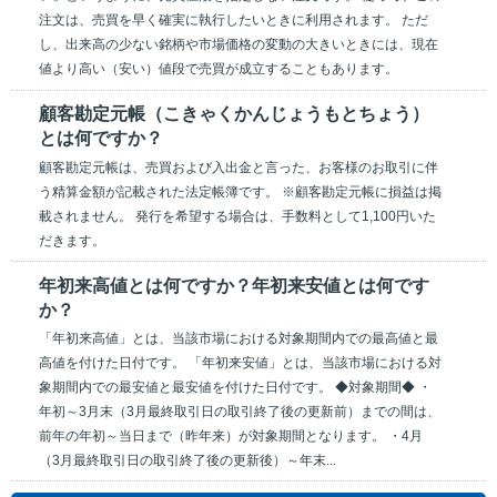
注文は、売買を早く確実に執行したいときに利用されます。 ただ
し、出来高の少ない銘柄や市場価格の変動の大きいときには、現在
値より高い（安い）値段で売買が成立することもあります。
顧客勘定元帳（こきゃくかんじょうもとちょう）
とは何ですか？
顧客勘定元帳は、売買および入出金と言った、お客様のお取引に伴
う精算金額が記載された法定帳簿です。 ※顧客勘定元帳に損益は掲
載されません。 発行を希望する場合は、手数料として1,100円いた
だきます。
年初来高値とは何ですか？年初来安値とは何です
か？
「年初来高値」とは、当該市場における対象期間内での最高値と最
高値を付けた日付です。 「年初来安値」とは、当該市場における対
象期間内での最安値と最安値を付けた日付です。 ◆対象期間◆ ・
年初～3月末（3月最終取引日の取引終了後の更新前）までの間は、
前年の年初～当日まで（昨年来）が対象期間となります。 ・4月
（3月最終取引日の取引終了後の更新後）～年末...