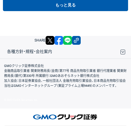
もっと見る
X
facebook
LINE
リンクをコピー
SHARE
各種方針・規程・会社案内
取引規程・約款
サイトマップ
その他のご案内
個人情報保護方針
最良執行方針
サイトのご利用について
ディスクレイマー
信託保全
リスク説明
会社案内
GMOクリック証券株式会社
金融商品取引業者 関東財務局長（金商）第77号 商品先物取引業者 銀行代理業者 関東財
務局長（銀代）第330号 所属銀行：GMOあおぞらネット銀行株式会社
加入協会：日本証券業協会、一般社団法人 金融先物取引業協会、日本商品先物取引協会
当社はGMOインターネットグループ（東証プライム上場9449）のメンバーです。
© GMO CLICK Securities, Inc.