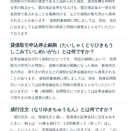
信用取引の利用が過度であると認められた場合、過当投機を抑制す
る等の観点から、委託保証金率を引上げる、委託保証金の一部を現
金担保で差入れることを義務付ける、などの規制が取引所から発表
されることがあります。 規制対象銘柄に関しましては、現在、当社
におきましても証券取引所の発表と同様の措置をとらせていただい
ております。
貸借取引申込停止銘柄（たいしゃくとりひきもう
しこみていしめいがら）とは何ですか？
証券金融会社が行う規制のひとつです。 特定の銘柄において、信用
取引の空売りが増加し、貸株の調達が困難になった場合、新規売注
文の停止、現引きの停止などの規制が証券金融会社から発表される
ことがあります。 規制対象銘柄に関しましては、現在、制度信用取
引につきましては証券金融会社と同様の措置をとらせていただいて
おりますが、一般（無期限）信用取引につきましては証券金融会社
で現引きの停止措置が講じら...
成行注文（なりゆきちゅうもん）とは何ですか？
「成行注文」は、指値注文と違い、投資者が証券会社に注文を出す
ときに、例えば「○○株を成行で、1,000株買って（売って）ほし
い」というように、売買値段を指定しない注文です。 従って、この