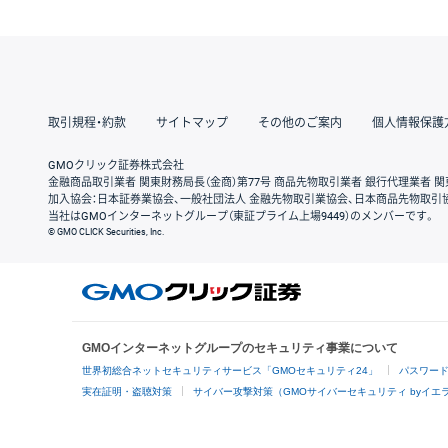
取引規程・約款
サイトマップ
その他のご案内
個人情報保護
GMOクリック証券株式会社
金融商品取引業者 関東財務局長（金商）第77号 商品先物取引業者 銀行代理業者 関
加入協会：日本証券業協会、一般社団法人 金融先物取引業協会、日本商品先物取引
当社はGMOインターネットグループ（東証プライム上場9449）のメンバーです。
© GMO CLICK Securities, Inc.
GMOインターネットグループのセキュリティ事業について
世界初総合ネットセキュリティサービス「GMOセキュリティ24」
パスワー
実在証明・盗聴対策
サイバー攻撃対策（GMOサイバーセキュリティ byイエ