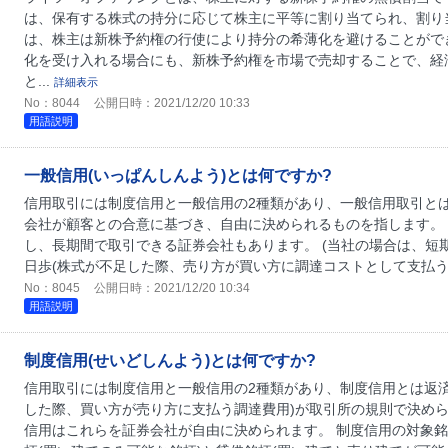
は、保有する株式の持分に応じて株主に平等に割り当てられ、割り
は、株主は新株予約権の行使により持分の希薄化を避けることがで
化を受け入れる場合にも、新株予約権を市場で売却することで、経
と...
詳細表示
No：8044
公開日時：2021/12/20 10:33
用語説明
一般信用(いっぱんしんよう)とは何ですか?
信用取引には制度信用と一般信用の2種類があり、一般信用取引と
会社が顧客との合意に基づき、自由に決められるものを指します。 
し、長期間で取引できる証券会社もあります。 (当社の場合は、短
日歩(株式が不足した際、売り方が買い方に調達コストとして支払う品
No：8045
公開日時：2021/12/20 10:34
用語説明
制度信用(せいどしんよう)とは何ですか?
信用取引には制度信用と一般信用の2種類があり、制度信用とは返済
した際、買い方が売り方に支払う調達費用)が取引所の規則で決めら
信用はこれらを証券会社が自由に決められます。 制度信用の対象