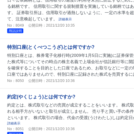
日々公表銘柄とは、信用取引の過度の利用を未然に防止するために
る銘柄です。 信用取引に関する規制措置を実施している銘柄では
す。 証券取引所は、信用取引が過熱しないように、一定の水準を
て、注意喚起しています。
詳細表示
No：8049
公開日時：2021/12/20 10:35
用語説明
特別口座(とくべつこうざ)とは何ですか?
特別口座とは、株券電子化移行時(2009年1月5日に実施)に証券保
た株式等についてその時点の株主名義で上場会社が信託銀行等に開
を確保することを目的とした口座であるため、お取引などに一定の
口座ではありませんので、特別口座に記録された株式を売買するには
No：8050
公開日時：2021/12/20 10:36
約定(やくじょう)とは何ですか?
約定とは、株式取引などの売買が成立することをいいます。 株式
れる相手方がいないと取引が成立しません。 売り手と買い手の条
といいます。 株式取引の場合、代金の受渡(うけわたし)しは約定
詳細表示
No：8051
公開日時：2021/12/20 10:36