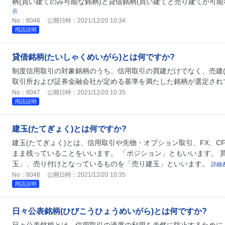
柄(買い建てのみ可能な銘柄)と貸借銘柄(買い建てと売り建てが可能な
示
No：8046
公開日時：2021/12/20 10:34
用語説明
貸借銘柄(たいしゃくめいがら)とは何ですか?
制度信用取引の対象銘柄のうち、信用取引の買建だけでなく、売建(
取引所および証券金融会社が定める基準を満たした銘柄が選定され
No：8047
公開日時：2021/12/20 10:35
用語説明
建玉(たてぎょく)とは何ですか?
建玉(たてぎょく)とは、信用取引や先物・オプション取引、FX、C
まま残っていることをいいます。 「ポジション」ともいいます。 
玉」、売り付けとなっているものを「売り建玉」といいます。
詳細
No：8048
公開日時：2021/12/20 10:35
用語説明
日々公表銘柄(ひびこうひょうめいがら)とは何ですか?