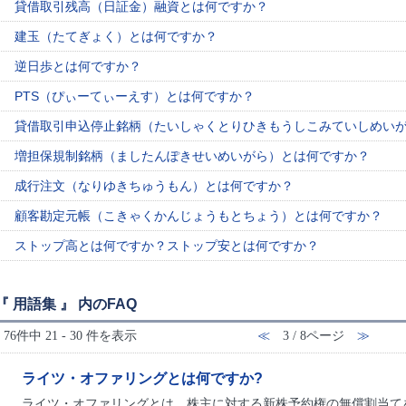
貸借取引残高（日証金）融資とは何ですか？
建玉（たてぎょく）とは何ですか？
逆日歩とは何ですか？
PTS（ぴぃーてぃーえす）とは何ですか？
貸借取引申込停止銘柄（たいしゃくとりひきもうしこみていしめい
増担保規制銘柄（ましたんぽきせいめいがら）とは何ですか？
成行注文（なりゆきちゅうもん）とは何ですか？
顧客勘定元帳（こきゃくかんじょうもとちょう）とは何ですか？
ストップ高とは何ですか？ストップ安とは何ですか？
『 用語集 』 内のFAQ
76件中 21 - 30 件を表示
≪
3 / 8ページ
≫
ライツ・オファリングとは何ですか?
ライツ・オファリングとは、株主に対する新株予約権の無償割当て