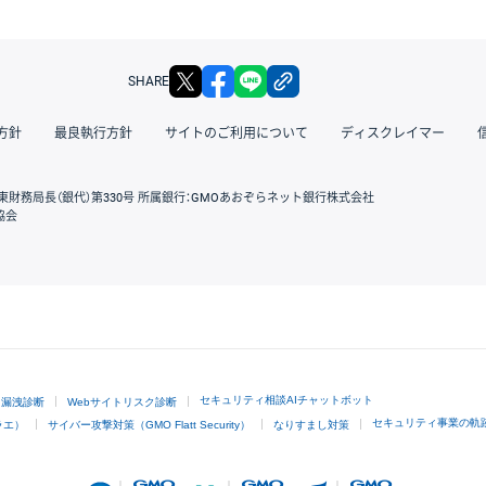
X
facebook
LINE
リンクをコピー
SHARE
方針
最良執行方針
サイトのご利用について
ディスクレイマー
東財務局長（銀代）第330号 所属銀行：GMOあおぞらネット銀行株式会社
協会
GMOクリック証券
セキュリティ相談AIチャットボット
ド漏洩診断
Webサイトリスク診断
セキュリティ事業の軌
ラエ）
サイバー攻撃対策（GMO Flatt Security）
なりすまし対策