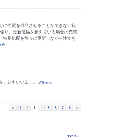
ぐに売買を成立させることができない状
に偏り、更新値幅を超えている場合は売買
。特別気配を徐々に更新しながら注文を
表示
み」ともいいます。
詳細表示
≪
1
2
3
4
5
6
7
8
≫
TOPへ