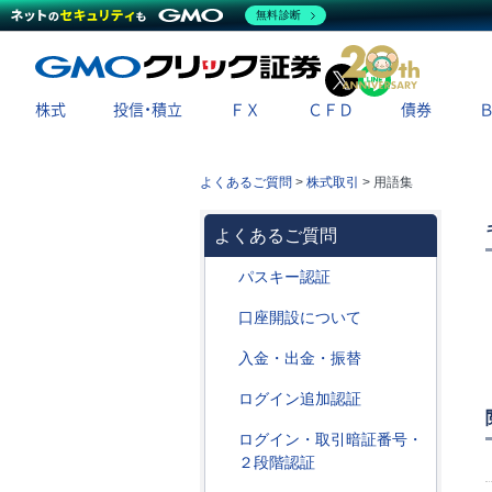
無料診断
X
LINE
株式
投信・積立
ＦＸ
ＣＦＤ
債券
よくあるご質問
>
株式取引
>
用語集
よくあるご質問
パスキー認証
口座開設について
入金・出金・振替
ログイン追加認証
ログイン・取引暗証番号・
２段階認証