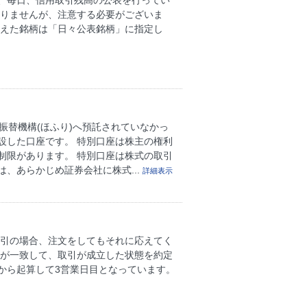
、毎日、信用取引残高の公表を行ってい
ありませんが、注意する必要がございま
超えた銘柄は「日々公表銘柄」に指定し
管振替機構(ほふり)へ預託されていなかっ
設した口座です。 特別口座は株主の権利
制限があります。 特別口座は株式の取引
、あらかじめ証券会社に株式...
詳細表示
取引の場合、注文をしてもそれに応えてく
件が一致して、取引が成立した状態を約定
日から起算して3営業日目となっています。