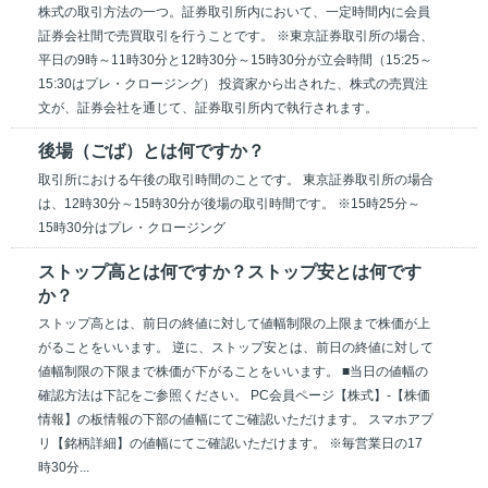
株式の取引方法の一つ。証券取引所内において、一定時間内に会員
証券会社間で売買取引を行うことです。 ※東京証券取引所の場合、
平日の9時～11時30分と12時30分～15時30分が立会時間（15:25～
15:30はプレ・クロージング） 投資家から出された、株式の売買注
文が、証券会社を通じて、証券取引所内で執行されます。
後場（ごば）とは何ですか？
取引所における午後の取引時間のことです。 東京証券取引所の場合
は、12時30分～15時30分が後場の取引時間です。 ※15時25分～
15時30分はプレ・クロージング
ストップ高とは何ですか？ストップ安とは何です
か？
ストップ高とは、前日の終値に対して値幅制限の上限まで株価が上
がることをいいます。 逆に、ストップ安とは、前日の終値に対して
値幅制限の下限まで株価が下がることをいいます。 ■当日の値幅の
確認方法は下記をご参照ください。 PC会員ページ【株式】-【株価
情報】の板情報の下部の値幅にてご確認いただけます。 スマホアプ
リ【銘柄詳細】の値幅にてご確認いただけます。 ※毎営業日の17
時30分...