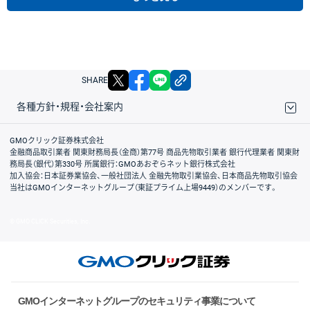
X
facebook
LINE
リンクをコピー
SHARE
各種方針・規程・会社案内
取引規程・約款
サイトマップ
その他のご案内
個人情報保護方針
最良執行方針
サイトのご利用について
ディスクレイマー
信託保全
リスク説明
会社案内
GMOクリック証券株式会社
金融商品取引業者 関東財務局長（金商）第77号 商品先物取引業者 銀行代理業者 関東財
務局長（銀代）第330号 所属銀行：GMOあおぞらネット銀行株式会社
加入協会：日本証券業協会、一般社団法人 金融先物取引業協会、日本商品先物取引協会
当社はGMOインターネットグループ（東証プライム上場9449）のメンバーです。
© GMO CLICK Securities, Inc.
GMOインターネットグループのセキュリティ事業について