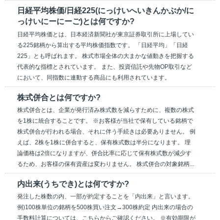
日経平均株価/日経225(にっけいへいきんかぶか/に
っけいにーにーご)とは何ですか?
日経平均株価とは、日本経済新聞社が東京証券取引所に上場してい
る225銘柄から算出する平均株価指数です。 「日経平均」「日経
225」とも呼ばれます。 株式市場全体の大まかな値動きを把握する
代表的な指標とされています。 また、投資信託や先物OP取引など
において、同指数に連動する商品にも利用されています。
株式併合とは何ですか?
株式併合とは、企業が発行済み株式数を減らすために、複数の株式
を1株に統合することです。 ※お客様が当社で保有している銘柄で
株式併合が行われる場合、それに伴う手続きは必要ありません。 例
えば、2株を1株に併合すると、保有株式数は半分になります。 理
論価格は2倍になりますが、併合比率に応じて保有株式数が減少す
るため、お客様の保有資産は変わりません。 株式併合の対象銘柄...
内出来(うちでき)とは何ですか?
発注した株数の内、一部が約定することを「内出来」と言います。
例)100株単位の銘柄を500株買い注文→300株約定 内出来の場合の
手数料計算については、こちらからご確認ください。 ※有効期限が