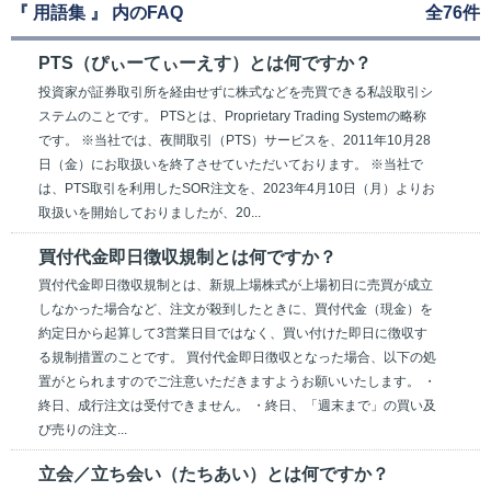
『 用語集 』 内のFAQ
全76件
PTS（ぴぃーてぃーえす）とは何ですか？
投資家が証券取引所を経由せずに株式などを売買できる私設取引シ
ステムのことです。 PTSとは、Proprietary Trading Systemの略称
です。 ※当社では、夜間取引（PTS）サービスを、2011年10月28
日（金）にお取扱いを終了させていただいております。 ※当社で
は、PTS取引を利用したSOR注文を、2023年4月10日（月）よりお
取扱いを開始しておりましたが、20...
買付代金即日徴収規制とは何ですか？
買付代金即日徴収規制とは、新規上場株式が上場初日に売買が成立
しなかった場合など、注文が殺到したときに、買付代金（現金）を
約定日から起算して3営業日目ではなく、買い付けた即日に徴収す
る規制措置のことです。 買付代金即日徴収となった場合、以下の処
置がとられますのでご注意いただきますようお願いいたします。 ・
終日、成行注文は受付できません。 ・終日、「週末まで」の買い及
び売りの注文...
立会／立ち会い（たちあい）とは何ですか？