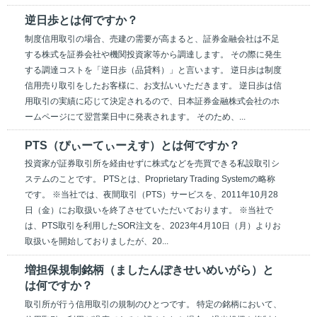
逆日歩とは何ですか？
制度信用取引の場合、売建の需要が高まると、証券金融会社は不足
する株式を証券会社や機関投資家等から調達します。 その際に発生
する調達コストを「逆日歩（品貸料）」と言います。 逆日歩は制度
信用売り取引をしたお客様に、お支払いいただきます。 逆日歩は信
用取引の実績に応じて決定されるので、日本証券金融株式会社のホ
ームページにて翌営業日中に発表されます。 そのため、...
PTS（ぴぃーてぃーえす）とは何ですか？
投資家が証券取引所を経由せずに株式などを売買できる私設取引シ
ステムのことです。 PTSとは、Proprietary Trading Systemの略称
です。 ※当社では、夜間取引（PTS）サービスを、2011年10月28
日（金）にお取扱いを終了させていただいております。 ※当社で
は、PTS取引を利用したSOR注文を、2023年4月10日（月）よりお
取扱いを開始しておりましたが、20...
増担保規制銘柄（ましたんぽきせいめいがら）と
は何ですか？
取引所が行う信用取引の規制のひとつです。 特定の銘柄において、