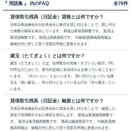
『 用語集 』 内のFAQ
全76件
貸借取引残高（日証金）貸株とは何ですか？
日本証券金融会社が証券会社に株式を貸し付けることで、貸し付け
た株数の残高を表示しています。 新規は新規貸株数です。 返済は
返済貸株数です。 残高は貸株残高です。 ※融資/貸株残高情報は、
確報日付に対して翌々営業日早朝に更新されます。
建玉（たてぎょく）とは何ですか？
建玉（たてぎょく）とは、信用取引や先物・オプション取引、FX、
CFDなどにおいて、取引約定後に未決済のまま残っていることをい
います。 「ポジション」ともいいます。 買い付けとなっている建
玉を「買い建玉」、売り付けとなっているものを「売り建玉」とい
います。
貸借取引残高（日証金）融資とは何ですか？
日本証券金融会社が証券会社に資金を貸し付けることで、融資した
資金で信用取引された残高を表示します。 新規は新規融資株数で
す。 返済は返済融資株数です。 残高は融資残高です。 ※融資/貸株
残高情報は、確報日付に対して翌々営業日早朝に更新されます。