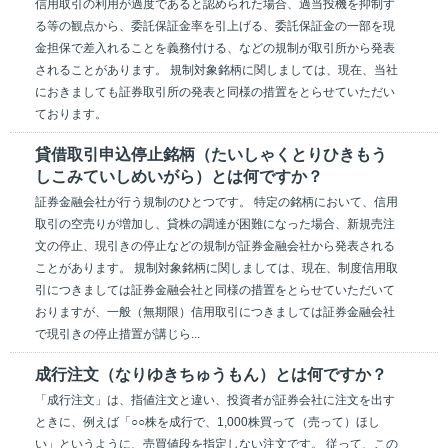
信用取引の利用が過度であると認められた場合、過当投機を抑制す
る等の観点から、委託保証金率を引上げる、委託保証金の一部を現
金担保で差入れることを義務付ける、などの規制が取引所から発表
されることがあります。 規制対象銘柄に関しましては、現在、当社
におきましても証券取引所の発表と同様の措置をとらせていただい
ております。
貸借取引申込停止銘柄（たいしゃくとりひきもう
しこみていしめいがら）とは何ですか？
証券金融会社が行う規制のひとつです。 特定の銘柄において、信用
取引の空売りが増加し、貸株の調達が困難になった場合、新規売注
文の停止、現引きの停止などの規制が証券金融会社から発表される
ことがあります。 規制対象銘柄に関しましては、現在、制度信用取
引につきましては証券金融会社と同様の措置をとらせていただいて
おりますが、一般（無期限）信用取引につきましては証券金融会社
で現引きの停止措置が講じら...
成行注文（なりゆきちゅうもん）とは何ですか？
「成行注文」は、指値注文と違い、投資者が証券会社に注文を出す
ときに、例えば「○○株を成行で、1,000株買って（売って）ほし
い」というように、売買値段を指定しない注文です。 従って、この