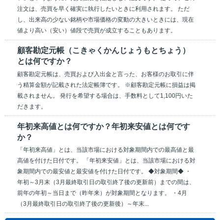
注文は、売買を早く確実に執行したいときに利用されます。 ただ
し、出来高の少ない銘柄や市場価格の変動の大きいときには、現在
値より高い（安い）値段で売買が成立することもあります。
顧客勘定元帳（こきゃくかんじょうもとちょう）
とは何ですか？
顧客勘定元帳は、売買および入出金と言った、お客様のお取引に伴
う精算金額が記載された法定帳簿です。 ※顧客勘定元帳に損益は掲
載されません。 発行を希望する場合は、手数料として1,100円いた
だきます。
年初来高値とは何ですか？年初来安値とは何です
か？
「年初来高値」とは、当該市場における対象期間内での最高値と最
高値を付けた日付です。 「年初来安値」とは、当該市場における対
象期間内での最安値と最安値を付けた日付です。 ◆対象期間◆ ・
年初～3月末（3月最終取引日の取引終了後の更新前）までの間は、
前年の年初～当日まで（昨年来）が対象期間となります。 ・4月
（3月最終取引日の取引終了後の更新後）～年末...