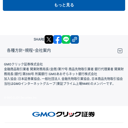
もっと見る
X
facebook
LINE
リンクをコピー
SHARE
各種方針・規程・会社案内
取引規程・約款
サイトマップ
その他のご案内
個人情報保護方針
最良執行方針
サイトのご利用について
ディスクレイマー
信託保全
リスク説明
会社案内
GMOクリック証券株式会社
金融商品取引業者 関東財務局長（金商）第77号 商品先物取引業者 銀行代理業者 関東財
務局長（銀代）第330号 所属銀行：GMOあおぞらネット銀行株式会社
加入協会：日本証券業協会、一般社団法人 金融先物取引業協会、日本商品先物取引協会
当社はGMOインターネットグループ（東証プライム上場9449）のメンバーです。
© GMO CLICK Securities, Inc.