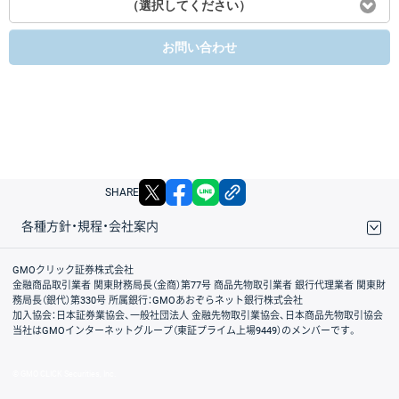
（選択してください）
お問い合わせ
X
facebook
LINE
リンクをコピー
SHARE
各種方針・規程・会社案内
取引規程・約款
サイトマップ
その他のご案内
個人情報保護方針
最良執行方針
サイトのご利用について
ディスクレイマー
信託保全
リスク説明
会社案内
GMOクリック証券株式会社
金融商品取引業者 関東財務局長（金商）第77号 商品先物取引業者 銀行代理業者 関東財
務局長（銀代）第330号 所属銀行：GMOあおぞらネット銀行株式会社
加入協会：日本証券業協会、一般社団法人 金融先物取引業協会、日本商品先物取引協会
当社はGMOインターネットグループ（東証プライム上場9449）のメンバーです。
© GMO CLICK Securities, Inc.