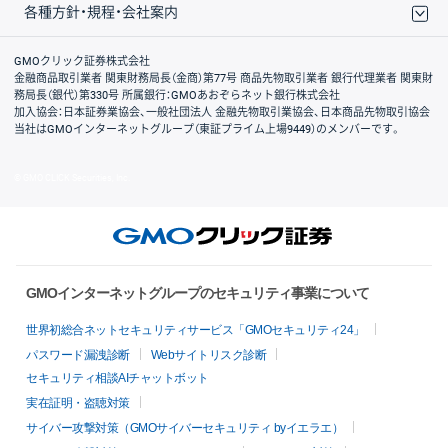
各種方針・規程・会社案内
取引規程・約款
サイトマップ
その他のご案内
個人情報保護方針
最良執行方針
サイトのご利用について
ディスクレイマー
信託保全
リスク説明
会社案内
GMOクリック証券株式会社
金融商品取引業者 関東財務局長（金商）第77号 商品先物取引業者 銀行代理業者 関東財
務局長（銀代）第330号 所属銀行：GMOあおぞらネット銀行株式会社
加入協会：日本証券業協会、一般社団法人 金融先物取引業協会、日本商品先物取引協会
当社はGMOインターネットグループ（東証プライム上場9449）のメンバーです。
© GMO CLICK Securities, Inc.
GMOインターネットグループのセキュリティ事業について
世界初総合ネットセキュリティサービス「GMOセキュリティ24」
パスワード漏洩診断
Webサイトリスク診断
セキュリティ相談AIチャットボット
実在証明・盗聴対策
サイバー攻撃対策（GMOサイバーセキュリティ byイエラエ）