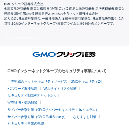
GMOクリック証券株式会社
金融商品取引業者 関東財務局長（金商）第77号 商品先物取引業者 銀行代理業者 関東財
務局長（銀代）第330号 所属銀行：GMOあおぞらネット銀行株式会社
加入協会：日本証券業協会、一般社団法人 金融先物取引業協会、日本商品先物取引協会
当社はGMOインターネットグループ（東証プライム上場9449）のメンバーです。
© GMO CLICK Securities, Inc.
GMOインターネットグループのセキュリティ事業について
世界初総合ネットセキュリティサービス「GMOセキュリティ24」
パスワード漏洩診断
Webサイトリスク診断
セキュリティ相談AIチャットボット
実在証明・盗聴対策
サイバー攻撃対策（GMOサイバーセキュリティ byイエラエ）
サイバー攻撃対策（GMO Flatt Security）
なりすまし対策
セキュリティ事業の軌跡