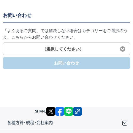
お問い合わせ
「よくあるご質問」では解決しない場合はカテゴリーをご選択のう
え、こちらからお問い合わせください。
（選択してください）
お問い合わせ
X
facebook
LINE
リンクをコピー
SHARE
各種方針・規程・会社案内
取引規程・約款
サイトマップ
その他のご案内
個人情報保護方針
最良執行方針
サイトのご利用について
ディスクレイマー
信託保全
リスク説明
会社案内