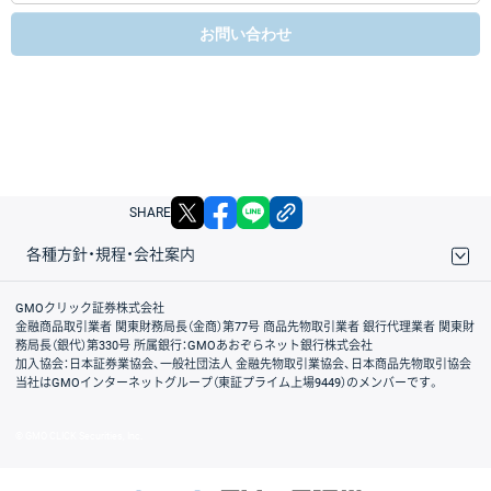
お問い合わせ
X
facebook
LINE
リンクをコピー
SHARE
各種方針・規程・会社案内
取引規程・約款
サイトマップ
その他のご案内
個人情報保護方針
最良執行方針
サイトのご利用について
ディスクレイマー
信託保全
リスク説明
会社案内
GMOクリック証券株式会社
金融商品取引業者 関東財務局長（金商）第77号 商品先物取引業者 銀行代理業者 関東財
務局長（銀代）第330号 所属銀行：GMOあおぞらネット銀行株式会社
加入協会：日本証券業協会、一般社団法人 金融先物取引業協会、日本商品先物取引協会
当社はGMOインターネットグループ（東証プライム上場9449）のメンバーです。
© GMO CLICK Securities, Inc.