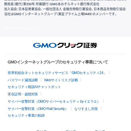
務局長（銀代）第330号 所属銀行：GMOあおぞらネット銀行株式会社
加入協会：日本証券業協会、一般社団法人 金融先物取引業協会、日本商品先物取引協会
当社はGMOインターネットグループ（東証プライム上場9449）のメンバーです。
© GMO CLICK Securities, Inc.
GMOインターネットグループのセキュリティ事業について
世界初総合ネットセキュリティサービス「GMOセキュリティ24」
パスワード漏洩診断
Webサイトリスク診断
セキュリティ相談AIチャットボット
実在証明・盗聴対策
サイバー攻撃対策（GMOサイバーセキュリティ byイエラエ）
サイバー攻撃対策（GMO Flatt Security）
なりすまし対策
セキュリティ事業の軌跡