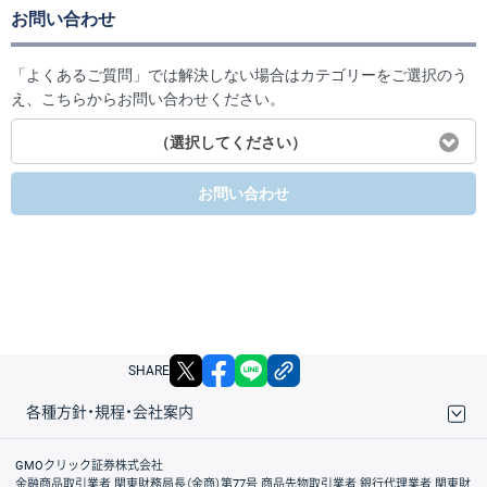
お問い合わせ
「よくあるご質問」では解決しない場合はカテゴリーをご選択のう
え、こちらからお問い合わせください。
（選択してください）
お問い合わせ
X
facebook
LINE
リンクをコピー
SHARE
各種方針・規程・会社案内
取引規程・約款
サイトマップ
その他のご案内
個人情報保護方針
最良執行方針
サイトのご利用について
ディスクレイマー
信託保全
リスク説明
会社案内
GMOクリック証券株式会社
金融商品取引業者 関東財務局長（金商）第77号 商品先物取引業者 銀行代理業者 関東財