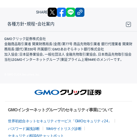
X
facebook
LINE
リンクをコピー
SHARE
各種方針・規程・会社案内
取引規程・約款
サイトマップ
その他のご案内
個人情報保護方針
最良執行方針
サイトのご利用について
ディスクレイマー
信託保全
リスク説明
会社案内
GMOクリック証券株式会社
金融商品取引業者 関東財務局長（金商）第77号 商品先物取引業者 銀行代理業者 関東財
務局長（銀代）第330号 所属銀行：GMOあおぞらネット銀行株式会社
加入協会：日本証券業協会、一般社団法人 金融先物取引業協会、日本商品先物取引協会
当社はGMOインターネットグループ（東証プライム上場9449）のメンバーです。
© GMO CLICK Securities, Inc.
GMOインターネットグループのセキュリティ事業について
世界初総合ネットセキュリティサービス「GMOセキュリティ24」
パスワード漏洩診断
Webサイトリスク診断
セキュリティ相談AIチャットボット