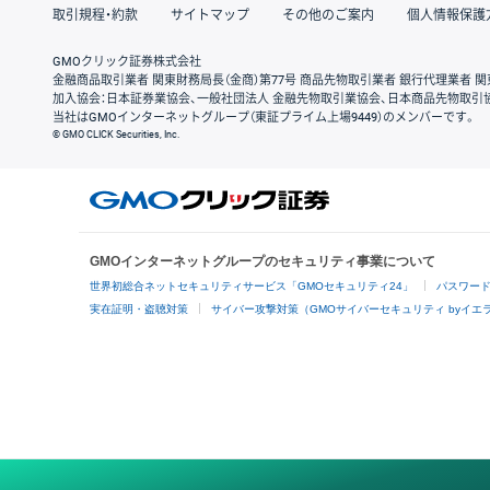
取引規程・約款
サイトマップ
その他のご案内
個人情報保護
GMOクリック証券株式会社
金融商品取引業者 関東財務局長（金商）第77号 商品先物取引業者 銀行代理業者 関
加入協会：日本証券業協会、一般社団法人 金融先物取引業協会、日本商品先物取引
当社はGMOインターネットグループ（東証プライム上場9449）のメンバーです。
© GMO CLICK Securities, Inc.
GMOインターネットグループのセキュリティ事業について
世界初総合ネットセキュリティサービス「GMOセキュリティ24」
パスワー
実在証明・盗聴対策
サイバー攻撃対策（GMOサイバーセキュリティ byイエ