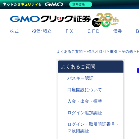
無料診断
X
LINE
株式
投信・積立
ＦＸ
ＣＦＤ
債券
よくあるご質問
>
FXネオ取引
>
取引
>
その他
>
よくあるご質問
パスキー認証
口座開設について
入金・出金・振替
ログイン追加認証
ログイン・取引暗証番号・
２段階認証