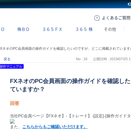
GMOクリック証券
よくある
ご質問
ＢＯ
株ＢＯ
３６５ＦＸ
３６５
株
その他
FXネオのPC会員画面の操作ガイドを確認したいのですが、どこに掲載されています
戻る
No : 16
公開日時 : 2019/07/25 1
操作マニュアル
FXネオのPC会員画面の操作ガイドを確認し
ていますか？
回答
当社PC会員ページ【FXネオ】-【トレード】-[設定]-[操作ガイ
また、
こちらからもご確認いただけます。