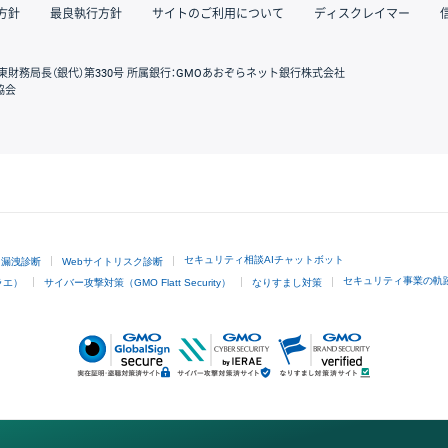
方針
最良執行方針
サイトのご利用について
ディスクレイマー
東財務局長（銀代）第330号 所属銀行：GMOあおぞらネット銀行株式会社
協会
GMOクリック証券
セキュリティ相談AIチャットボット
ド漏洩診断
Webサイトリスク診断
セキュリティ事業の軌
ラエ）
サイバー攻撃対策（GMO Flatt Security）
なりすまし対策