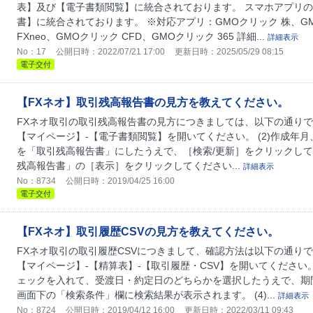
表】及び【電子書類閲覧】に統合されております。 スマホアプリの
書】に統合されております。 ※対応アプリ：GMOクリック 株、GMOクリ
FXneo、GMOクリック CFD、GMOクリック 365 詳細...
詳細表示
No：17
公開日時：2022/07/21 17:00
更新日時：2025/05/29 08:15
電子交付
【FXネオ】取引残高報告書の見方を教えてください。
FXネオ取引の取引残高報告書の見方につきましては、以下の通りです。
【マイページ】-【電子書類閲覧】を開いてください。 (2)作成年
を「取引残高報告書」にしたうえで、［検索/更新］をクリックしてく
残高報告書」の［表示］をクリックしてください...
詳細表示
No：8734
公開日時：2019/04/25 16:00
電子交付
【FXネオ】取引履歴CSVの見方を教えてください。
FXネオ取引の取引履歴CSVにつきまして、確認方法は以下の通りです。
【マイページ】-【精算表】-【取引履歴・CSV】を開いてください。
ェックを入れて、受渡日・約定日のどちらかを選択したうえで、期間を
画面下の「検索条件」欄に検索結果が表示されます。 (4)...
詳細表示
No：8724
公開日時：2019/04/12 16:00
更新日時：2022/03/11 09:43