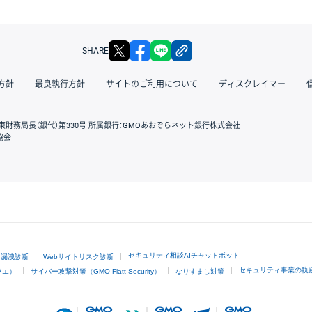
X
facebook
LINE
リンクをコピー
SHARE
方針
最良執行方針
サイトのご利用について
ディスクレイマー
東財務局長（銀代）第330号 所属銀行：GMOあおぞらネット銀行株式会社
協会
GMOクリック証券
セキュリティ相談AIチャットボット
ド漏洩診断
Webサイトリスク診断
セキュリティ事業の軌
ラエ）
サイバー攻撃対策（GMO Flatt Security）
なりすまし対策