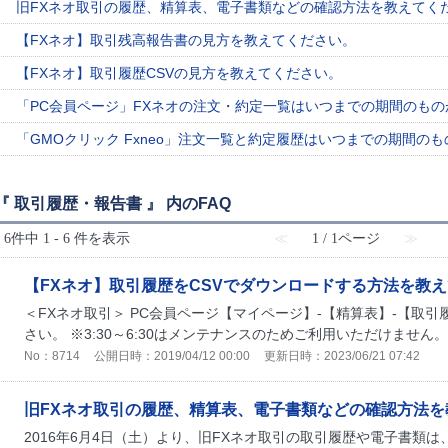
旧FXネオ取引の履歴、精算表、電子書類などの確認方法を教えてく
【FXネオ】取引残高報告書の見方を教えてください。
【FXネオ】取引履歴CSVの見方を教えてください。
「PC会員ページ」FXネオの注文・約定一覧はいつまでの期間のも
「GMOクリック Fxneo」注文一覧と約定履歴はいつまでの期間の
『 取引履歴・報告書 』 内のFAQ
6件中 1 - 6 件を表示
≪
1 / 1ページ
≫
【FXネオ】取引履歴をCSVでダウンロードする方法を教
＜FXネオ取引＞ PC会員ページ【マイページ】-【精算表】-【取引
さい。 ※3:30～6:30はメンテナンスのためご利用いただけません
No：8714
公開日時：2019/04/12 00:00
更新日時：2023/06/21 07:42
旧FXネオ取引の履歴、精算表、電子書類などの確認方法を
2016年6月4日（土）より、旧FXネオ取引の取引履歴や電子書類は