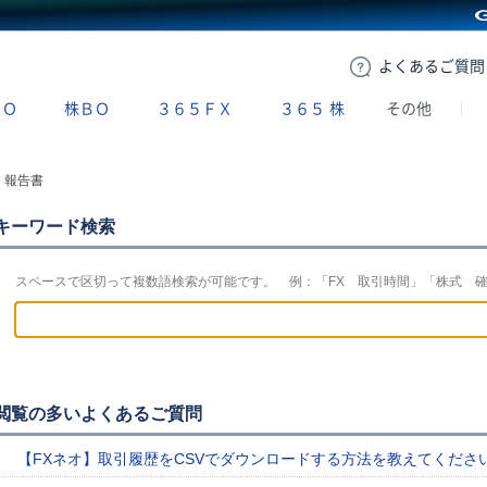
GMOクリック証券
よくある
ご質問
ＢＯ
株ＢＯ
３６５ＦＸ
３６５
株
その他
・報告書
キーワード検索
スペースで区切って複数語検索が可能です。 例：「FX 取引時間」「株式 
閲覧の多いよくあるご質問
【FXネオ】取引履歴をCSVでダウンロードする方法を教えてくださ