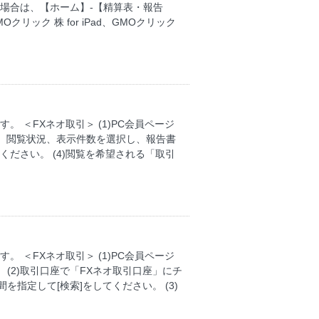
場合は、【ホーム】-【精算表・報告
ック 株 for iPad、GMOクリック
 ＜FXネオ取引＞ (1)PC会員ページ
月、閲覧状況、表示件数を選択し、報告書
ださい。 (4)閲覧を希望される「取引
 ＜FXネオ取引＞ (1)PC会員ページ
 (2)取引口座で「FXネオ取引口座」にチ
指定して[検索]をしてください。 (3)