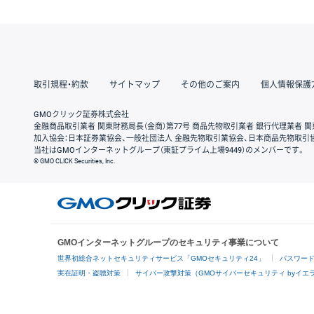
取引規程・約款
サイトマップ
その他のご案内
個人情報保護
GMOクリック証券株式会社
金融商品取引業者 関東財務局長（金商）第77号 商品先物取引業者 銀行代理業者 関
加入協会：日本証券業協会、一般社団法人 金融先物取引業協会、日本商品先物取引
当社はGMOインターネットグループ（東証プライム上場9449）のメンバーです。
© GMO CLICK Securities, Inc.
GMOインターネットグループのセキュリティ事業について
世界初総合ネットセキュリティサービス「GMOセキュリティ24」
パスワー
実在証明・盗聴対策
サイバー攻撃対策（GMOサイバーセキュリティ byイエ