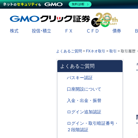
無料診断
X
LINE
株式
投信・積立
ＦＸ
ＣＦＤ
債券
よくあるご質問
>
FXネオ取引
>
取引
>
取引履歴
よくあるご質問
パスキー認証
口座開設について
入金・出金・振替
ログイン追加認証
ログイン・取引暗証番号・
２段階認証