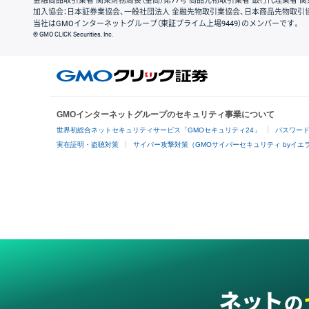
金融商品取引業者 関東財務局長（金商）第77号 商品先物取引業者 銀行代理業者 関
加入協会：日本証券業協会、一般社団法人 金融先物取引業協会、日本商品先物取引
当社はGMOインターネットグループ（東証プライム上場9449）のメンバーです。
© GMO CLICK Securities, Inc.
GMOインターネットグループのセキュリティ事業について
世界初総合ネットセキュリティサービス「GMOセキュリティ24」
パスワー
実在証明・盗聴対策
サイバー攻撃対策（GMOサイバーセキュリティ byイエ