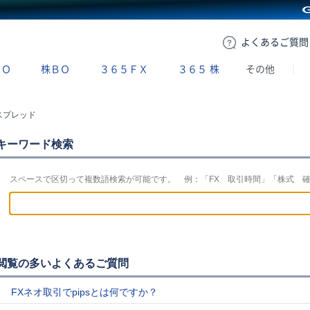
GMOクリック証券
よくある
ご質問
ＢＯ
株ＢＯ
３６５ＦＸ
３６５
株
その他
スプレッド
キーワード検索
スペースで区切って複数語検索が可能です。 例：「FX 取引時間」「株式 
閲覧の多いよくあるご質問
FXネオ取引でpipsとは何ですか？