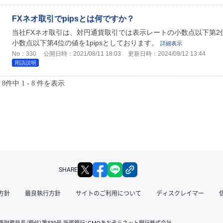
FXネオ取引でpipsとは何ですか？
当社FXネオ取引は、対円通貨取引では表示レートの小数点以下第2
小数点以下第4位の値を1pipsとしております。
詳細表示
No：330
公開日時：2021/08/11 18:03
更新日時：2024/09/12 13:44
用語説明
8件中 1 - 8 件を表示
X
facebook
LINE
リンクをコピー
SHARE
方針
最良執行方針
サイトのご利用について
ディスクレイマー