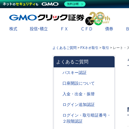
無料診断
X
LINE
株式
投信・積立
ＦＸ
ＣＦＤ
債券
よくあるご質問
>
FXネオ取引
>
取引
>
レート・
よくあるご質問
パスキー認証
口座開設について
入金・出金・振替
ログイン追加認証
ログイン・取引暗証番号・
２段階認証