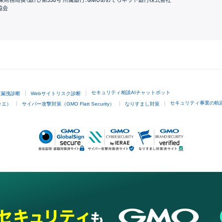
東財務局長（銀代）第330号 所属銀行：GMOあおぞらネット銀行株式会社
協会
GMOクリック証券
セキュリティ相談AIチャットボット
ド漏洩診断
Webサイトリスク診断
セキュリティ事業の軌
ラエ）
サイバー攻撃対策（GMO Flatt Security）
なりすまし対策