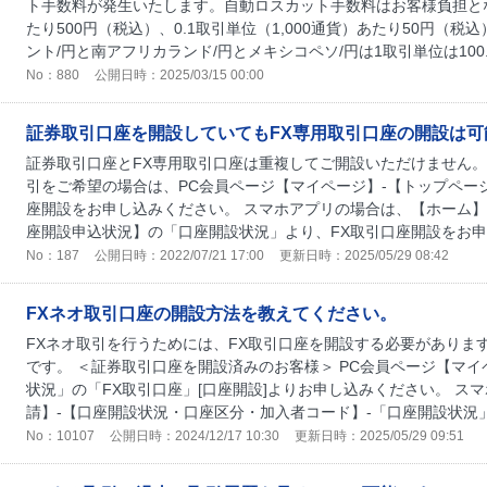
ト手数料が発生いたします。自動ロスカット手数料はお客様負担となり
たり500円（税込）、0.1取引単位（1,000通貨）あたり50円（
ント/円と南アフリカランド/円とメキシコペソ/円は1取引単位は100.
No：880
公開日時：2025/03/15 00:00
証券取引口座を開設していてもFX専用取引口座の開設は可
証券取引口座とFX専用取引口座は重複してご開設いただけません。
引をご希望の場合は、PC会員ページ【マイページ】-【トップペー
座開設をお申し込みください。 スマホアプリの場合は、【ホーム】
座開設申込状況】の「口座開設状況」より、FX取引口座開設をお申し
No：187
公開日時：2022/07/21 17:00
更新日時：2025/05/29 08:42
FXネオ取引口座の開設方法を教えてください。
FXネオ取引を行うためには、FX取引口座を開設する必要があります
です。 ＜証券取引口座を開設済みのお客様＞ PC会員ページ【マイ
状況」の「FX取引口座」[口座開設]よりお申し込みください。 ス
請】-【口座開設状況・口座区分・加入者コード】-「口座開設状況」の
No：10107
公開日時：2024/12/17 10:30
更新日時：2025/05/29 09:51