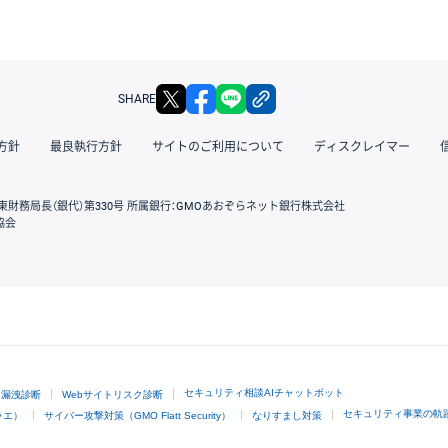
X
facebook
LINE
リンクをコピー
SHARE
方針
最良執行方針
サイトのご利用について
ディスクレイマー
東財務局長（銀代）第330号 所属銀行：GMOあおぞらネット銀行株式会社
協会
GMOクリック証券
セキュリティ相談AIチャットボット
ド漏洩診断
Webサイトリスク診断
セキュリティ事業の軌
ラエ）
サイバー攻撃対策（GMO Flatt Security）
なりすまし対策