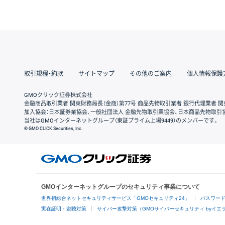
取引規程・約款
サイトマップ
その他のご案内
個人情報保護
GMOクリック証券株式会社
金融商品取引業者 関東財務局長（金商）第77号 商品先物取引業者 銀行代理業者 関
加入協会：日本証券業協会、一般社団法人 金融先物取引業協会、日本商品先物取引
当社はGMOインターネットグループ（東証プライム上場9449）のメンバーです。
© GMO CLICK Securities, Inc.
GMOインターネットグループのセキュリティ事業について
世界初総合ネットセキュリティサービス「GMOセキュリティ24」
パスワー
実在証明・盗聴対策
サイバー攻撃対策（GMOサイバーセキュリティ byイエ