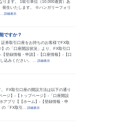
ます。 1取引単位（10,000通貨）あ
税込）発生いたします。 ※ハンガリーフォリ
..
詳細表示
能ですか？
 証券取引口座をお持ちのお客様でFX取
ジ】の「口座開設状況」より、FX取引口
-【登録情報・申請】-【口座情報】-【口
込みください。 ...
詳細表示
。 FX取引口座の開設方法は以下の通り
ページ】-【トップページ】-「口座開設
マホアプリ【【ホーム】-【登録情報・申
「FX取引...
詳細表示