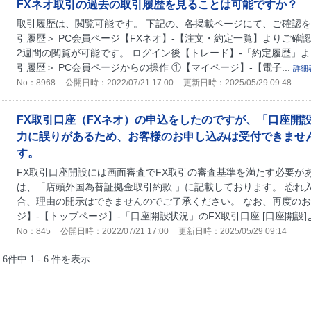
FXネオ取引の過去の取引履歴を見ることは可能ですか？
取引履歴は、閲覧可能です。 下記の、各掲載ページにて、ご確認を
引履歴＞ PC会員ページ【FXネオ】-【注文・約定一覧】よりご確
2週間の閲覧が可能です。 ログイン後【トレード】-「約定履歴」よ
引履歴＞ PC会員ページからの操作 ①【マイページ】-【電子...
詳細
No：8968
公開日時：2022/07/21 17:00
更新日時：2025/05/29 09:48
FX取引口座（FXネオ）の申込をしたのですが、「口座開
力に誤りがあるため、お客様のお申し込みは受付できませ
す。
FX取引口座開設には画面審査でFX取引の審査基準を満たす必要が
は、「店頭外国為替証拠金取引約款 」に記載しております。 恐れ
合、理由の開示はできませんのでご了承ください。 なお、再度のお
ジ】-【トップページ】-「口座開設状況」のFX取引口座 [口座開設]
No：845
公開日時：2022/07/21 17:00
更新日時：2025/05/29 09:14
6件中 1 - 6 件を表示