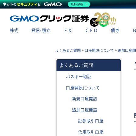
無料診断
X
LINE
株式
投信・積立
ＦＸ
ＣＦＤ
債券
よくあるご質問
>
口座開設について
>
追加口座開
よくあるご質問
パスキー認証
口座開設について
新規口座開設
追加口座開設
証券取引口座
信用取引口座