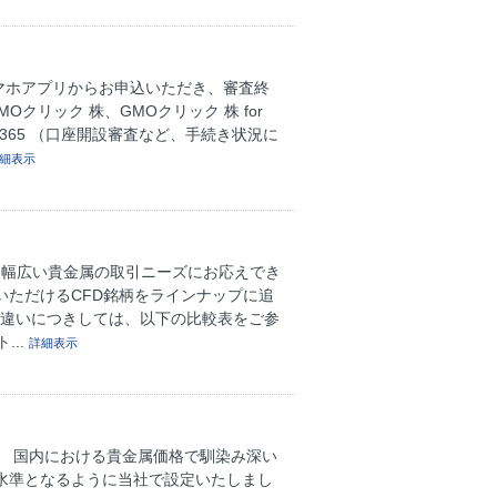
マホアプリからお申込いただき、審査終
クリック 株、GMOクリック 株 for
ク 365 （口座開設審査など、手続き状況に
細表示
り幅広い貴金属の取引ニーズにお応えでき
いただけるCFD銘柄をラインナップに追
の違いにつきしては、以下の比較表をご参
...
詳細表示
？
ます。 国内における貴金属価格で馴染み深い
水準となるように当社で設定いたしまし