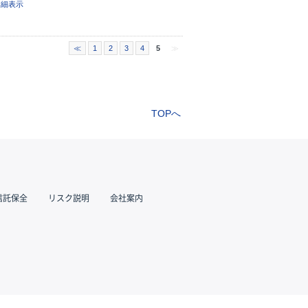
詳細表示
≪
1
2
3
4
5
≫
TOPへ
信託保全
リスク説明
会社案内