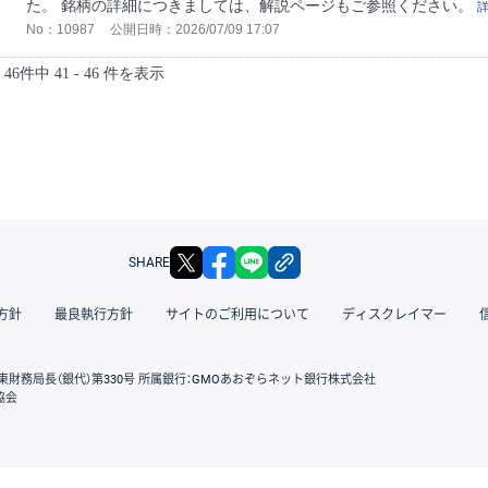
た。 銘柄の詳細につきましては、解説ページもご参照ください。
No：10987
公開日時：2026/07/09 17:07
46件中 41 - 46 件を表示
X
facebook
LINE
リンクをコピー
SHARE
方針
最良執行方針
サイトのご利用について
ディスクレイマー
東財務局長（銀代）第330号 所属銀行：GMOあおぞらネット銀行株式会社
協会