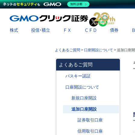
無料診断
X
LINE
株式
投信・積立
ＦＸ
ＣＦＤ
債券
よくあるご質問
>
口座開設について
>
追加口座開
よくあるご質問
パスキー認証
口座開設について
新規口座開設
追加口座開設
証券取引口座
信用取引口座