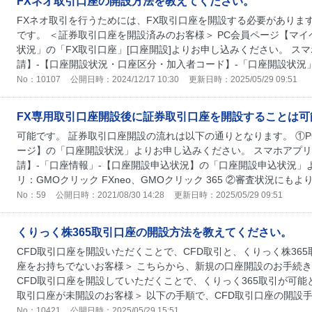
FXネオ取引口座の開設方法を教えてください。
FXネオ取引を行うためには、FX取引口座を開設する必要があります
です。 ＜証券取引口座を開設済みのお客様＞ PC会員ページ【マイ
状況」の「FX取引口座」[口座開設]よりお申し込みください。 ス
請】-【口座開設状況・口座区分・加入者コード】-「口座開設状況」の
No：10107
公開日時：2024/12/17 10:30
更新日時：2025/05/29 09:51
FX専用取引口座開設後に証券取引口座を開設することは可
可能です。 証券取引口座開設の流れは以下の通りとなります。 ①
ージ】の「口座開設状況」よりお申し込みください。 スマホアプリ
請】-「口座情報」-【口座開設申込状況】の「口座開設申込状況」
リ：GMOクリック FXneo、GMOクリック 365 ②審査状況にもより.
No：59
公開日時：2021/08/30 14:28
更新日時：2025/05/29 09:51
くりっく株365取引口座の開設方法を教えてください。
CFD取引口座を開設いただくことで、CFD取引と、くりっく株36
座をお持ちでないお客様＞ こちらから、新規の口座開設のお手続き
CFD取引口座を開設していただくことで、くりっく365取引が可能
取引口座が未開設のお客様＞ 以下の手順で、CFD取引口座の開設手続
No：10421
公開日時：2025/05/29 15:51