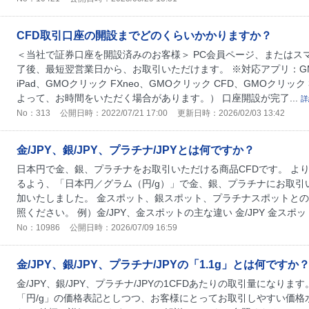
CFD取引口座の開設までどのくらいかかりますか？
＜当社で証券口座を開設済みのお客様＞ PC会員ページ、またはス
了後、最短翌営業日から、お取引いただけます。 ※対応アプリ：GMO
iPad、GMOクリック FXneo、GMOクリック CFD、GMOクリッ
よって、お時間をいただく場合があります。） 口座開設が完了...
詳
No：313
公開日時：2022/07/21 17:00
更新日時：2026/02/03 13:42
金/JPY、銀/JPY、プラチナ/JPYとは何ですか？
日本円で金、銀、プラチナをお取引いただける商品CFDです。 よ
るよう、「日本円／グラム（円/g）」で金、銀、プラチナにお取引
加いたしました。 金スポット、銀スポット、プラチナスポットと
照ください。 例）金/JPY、金スポットの主な違い 金/JPY 金スポット
No：10986
公開日時：2026/07/09 16:59
金/JPY、銀/JPY、プラチナ/JPYの「1.1g」とは何ですか
金/JPY、銀/JPY、プラチナ/JPYの1CFDあたりの取引量になり
「円/g」の価格表記としつつ、お客様にとってお取引しやすい価格