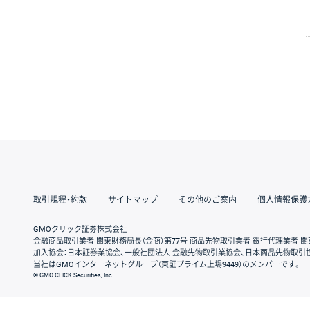
取引規程・約款
サイトマップ
その他のご案内
個人情報保護
GMOクリック証券株式会社
金融商品取引業者 関東財務局長（金商）第77号 商品先物取引業者 銀行代理業者 関
加入協会：日本証券業協会、一般社団法人 金融先物取引業協会、日本商品先物取引
当社はGMOインターネットグループ（東証プライム上場9449）のメンバーです。
© GMO CLICK Securities, Inc.