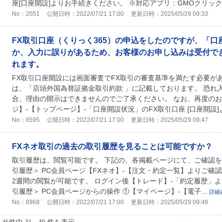
座[口座開設]よりお手続きください。 ※対応アプリ：GMOクリック 株
No：2051
公開日時：2022/07/21 17:00
更新日時：2025/05/29 09:33
FX取引口座（くりっく365）の申込をしたのですが、「
か、入力に誤りがあるため、お客様のお申し込みは受付で
れます。
FX取引口座開設には画面審査でFX取引の審査基準を満たす必要が
は、「店頭外国為替証拠金取引約款 」に記載しております。 恐れ
合、理由の開示はできませんのでご了承ください。 なお、再度のお
ジ】-【トップページ】-「口座開設状況」のFX取引口座 [口座開設]
No：8595
公開日時：2022/07/21 17:00
更新日時：2025/05/29 09:47
FXネオ取引の過去の取引履歴を見ることは可能ですか？
取引履歴は、閲覧可能です。 下記の、各掲載ページにて、ご確認を
引履歴＞ PC会員ページ【FXネオ】-【注文・約定一覧】よりご確
2週間の閲覧が可能です。 ログイン後【トレード】-「約定履歴」よ
引履歴＞ PC会員ページからの操作 ①【マイページ】-【電子...
詳細
No：8968
公開日時：2022/07/21 17:00
更新日時：2025/05/29 09:48