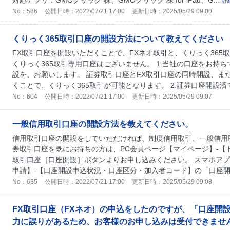
対応アプリ：GMOクリック 株、GMOクリック 株 for iPad、G...
詳
No：586
公開日時：2022/07/21 17:00
更新日時：2025/05/29 09:00
くりっく365取引口座の開設方法について教えてください
FX取引口座を開設いただくことで、FXネオ取引と、くりっく365
くりっく365取引専用口座はございません。 1.当社の口座をお持
設を、お願いします。 証券取引口座とFX取引口座の同時開設、ま
くことで、くりっく365取引が可能となります。 2.証券口座開設済で.
No：604
公開日時：2022/07/21 17:00
更新日時：2025/05/29 09:07
一般信用取引口座の開設方法を教えてください。
信用取引口座の開設をしていただければ、制度信用取引、一般信用
券取引口座を既にお持ちの方は、PC会員ページ【マイページ】-【
取引口座［口座開設］ボタンよりお申し込みください。 スマホアプ
申請】-【口座開設申込状況・口座区分・加入者コード】の「口座開
No：635
公開日時：2022/07/21 17:00
更新日時：2025/05/29 09:08
FX取引口座（FXネオ）の申込をしたのですが、「口座開
力に誤りがあるため、お客様のお申し込みは受付できませ