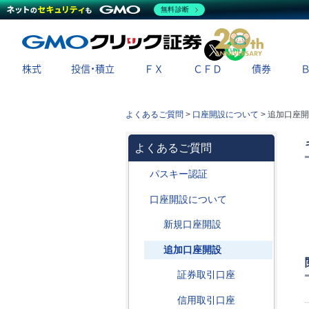
無料診断
X
LINE
株式
投信・積立
ＦＸ
ＣＦＤ
債券
よくあるご質問
>
口座開設について
>
追加口座開
よくあるご質問
パスキー認証
口座開設について
新規口座開設
追加口座開設
証券取引口座
信用取引口座