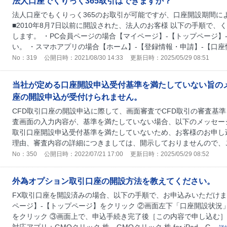
法人口座でくりっく365取引はできますか？
法人口座でもくりっく365のお取引が可能ですが、口座開設期間に
■2010年8月7日以前に開設された、法人のお客様 以下の手順で、
します。 ・PC会員ページの場合【マイページ】-【トップページ
い。 ・スマホアプリの場合【ホーム】-【登録情報・申請】-【口座情報
No：319
公開日時：2021/08/30 14:33
更新日時：2025/05/29 08:51
当社が定める口座開設申込受付基準を満たしていない旨のメ
座の開設申込が受付けられません。
CFD取引口座の開設申込に際して、画面審査でCFD取引の審査基
査画面の入力内容が、基準を満たしていない場合、以下のメッセージ
取引口座開設申込受付基準を満たしていないため、お客様のお申し
理由、審査内容の詳細につきましては、開示しておりませんので、ご了
No：350
公開日時：2022/07/21 17:00
更新日時：2025/05/29 08:52
外為オプション取引口座の開設方法を教えてください。
FX取引口座を開設済みの場合、以下の手順で、お申込みいただけます
ページ】-【トップページ】をクリック ②画面左下「口座開設状況
をクリック ③画面上で、申込手続き完了後［この内容で申し込む］