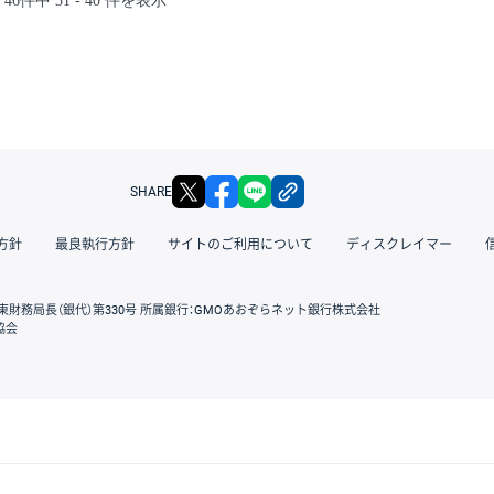
46件中 31 - 40 件を表示
X
facebook
LINE
リンクをコピー
SHARE
方針
最良執行方針
サイトのご利用について
ディスクレイマー
東財務局長（銀代）第330号 所属銀行：GMOあおぞらネット銀行株式会社
協会
GMOクリック証券