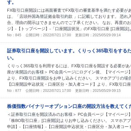
す。
FX取引口座開設には画面審査でFX取引の審査基準を満たす必要が
は、「店頭外国為替証拠金取引約款 」に記載しております。 恐れ
合、理由の開示はできませんのでご了承ください。 なお、再度のお
ジ】-【トップページ】-「口座開設状況」のFX取引口座 [口座開設]
No：845
公開日時：2022/07/21 17:00
更新日時：2025/05/29 09:14
証券取引口座を開設しています。くりっく365取引をする
い。
くりっく365取引を利用するには、FX取引口座を開設する必要があ
座が未開設のお客様＞ PC会員ページにログイン後、【マイページ
より、FX取引口座開設をお申し込みください。 スマホアプリの場合
【口座開設申込状況・口座区分・加入者コード】より、FX取引口座開
No：877
公開日時：2022/07/21 17:00
更新日時：2025/05/29 09:15
株価指数バイナリーオプション口座の開設方法を教えてく
＜証券取引口座を開設済みのお客様＞ PC会員ページ【マイページ
「株BO取引口座」[口座開設]よりお申し込みください。 スマホア
申請】-【口座情報】-【口座開設申込状況・口座区分・加入者コー