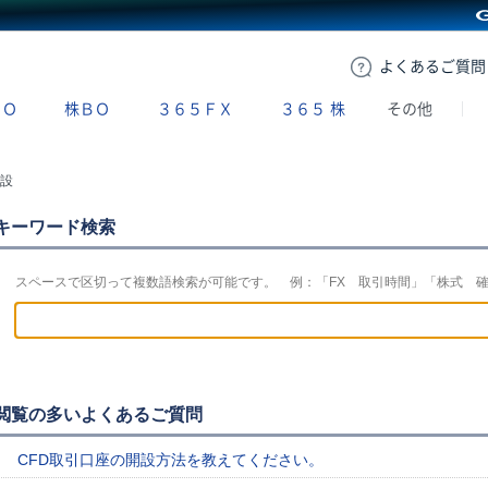
GMOクリック証券
よくある
ご質問
ＢＯ
株ＢＯ
３６５ＦＸ
３６５
株
その他
設
キーワード検索
スペースで区切って複数語検索が可能です。 例：「FX 取引時間」「株式 
閲覧の多いよくあるご質問
CFD取引口座の開設方法を教えてください。