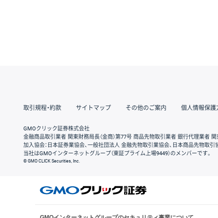
取引規程・約款
サイトマップ
その他のご案内
個人情報保護
GMOクリック証券株式会社
金融商品取引業者 関東財務局長（金商）第77号 商品先物取引業者 銀行代理業者 関
加入協会：日本証券業協会、一般社団法人 金融先物取引業協会、日本商品先物取引
当社はGMOインターネットグループ（東証プライム上場9449）のメンバーです。
© GMO CLICK Securities, Inc.
GMOインターネットグループのセキュリティ事業について