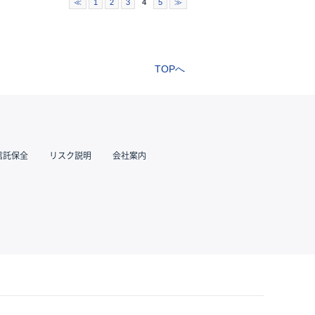
≪
1
2
3
4
5
≫
TOPへ
信託保全
リスク説明
会社案内