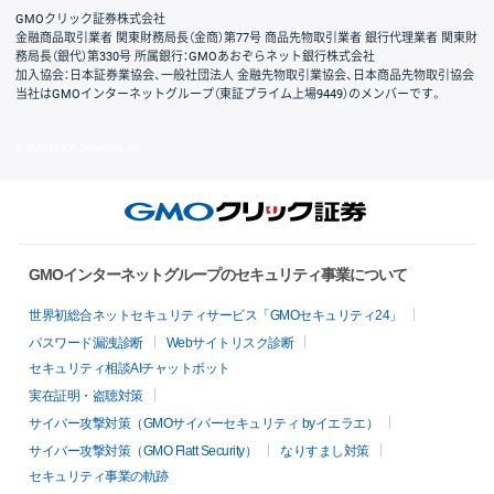
GMOクリック証券株式会社
金融商品取引業者 関東財務局長（金商）第77号 商品先物取引業者 銀行代理業者 関東財
務局長（銀代）第330号 所属銀行：GMOあおぞらネット銀行株式会社
加入協会：日本証券業協会、一般社団法人 金融先物取引業協会、日本商品先物取引協会
当社はGMOインターネットグループ（東証プライム上場9449）のメンバーです。
© GMO CLICK Securities, Inc.
GMOインターネットグループのセキュリティ事業について
世界初総合ネットセキュリティサービス「GMOセキュリティ24」
パスワード漏洩診断
Webサイトリスク診断
セキュリティ相談AIチャットボット
実在証明・盗聴対策
サイバー攻撃対策（GMOサイバーセキュリティ byイエラエ）
サイバー攻撃対策（GMO Flatt Security）
なりすまし対策
セキュリティ事業の軌跡