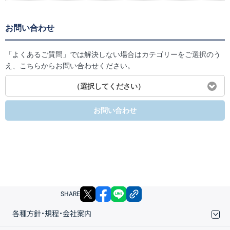
お問い合わせ
「よくあるご質問」では解決しない場合はカテゴリーをご選択のう
え、こちらからお問い合わせください。
（選択してください）
お問い合わせ
X
facebook
LINE
リンクをコピー
SHARE
各種方針・規程・会社案内
取引規程・約款
サイトマップ
その他のご案内
個人情報保護方針
最良執行方針
サイトのご利用について
ディスクレイマー
信託保全
リスク説明
会社案内