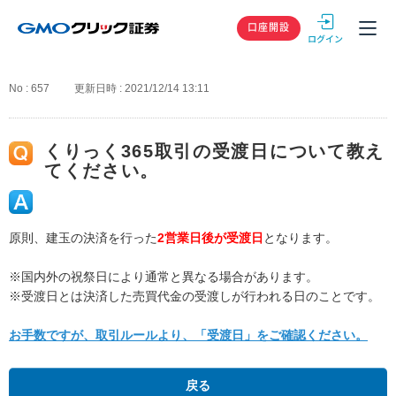
GMOクリック
口座開設
No : 657
更新日時 : 2021/12/14 13:11
くりっく365取引の受渡日について教え
てください。
原則、建玉の決済を行った
2営業日後が受渡日
となります。
※国内外の祝祭日により通常と異なる場合があります。
※受渡日とは決済した売買代金の受渡しが行われる日のことです。
お手数ですが、取引ルールより、「受渡日」をご確認ください。
戻る