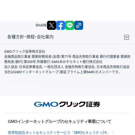
X
facebook
LINE
リンクをコピー
SHARE
各種方針・規程・会社案内
取引規程・約款
サイトマップ
その他のご案内
個人情報保護方針
最良執行方針
サイトのご利用について
ディスクレイマー
信託保全
リスク説明
会社案内
GMOクリック証券株式会社
金融商品取引業者 関東財務局長（金商）第77号 商品先物取引業者 銀行代理業者 関東財
務局長（銀代）第330号 所属銀行：GMOあおぞらネット銀行株式会社
加入協会：日本証券業協会、一般社団法人 金融先物取引業協会、日本商品先物取引協会
当社はGMOインターネットグループ（東証プライム上場9449）のメンバーです。
© GMO CLICK Securities, Inc.
GMOインターネットグループのセキュリティ事業について
世界初総合ネットセキュリティサービス「GMOセキュリティ24」