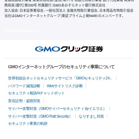
金融商品取引業者 関東財務局長（金商）第77号 商品先物取引業者 銀行代理業者 関東財
務局長（銀代）第330号 所属銀行：GMOあおぞらネット銀行株式会社
加入協会：日本証券業協会、一般社団法人 金融先物取引業協会、日本商品先物取引協会
当社はGMOインターネットグループ（東証プライム上場9449）のメンバーです。
© GMO CLICK Securities, Inc.
GMOインターネットグループのセキュリティ事業について
世界初総合ネットセキュリティサービス「GMOセキュリティ24」
パスワード漏洩診断
Webサイトリスク診断
セキュリティ相談AIチャットボット
実在証明・盗聴対策
サイバー攻撃対策（GMOサイバーセキュリティ byイエラエ）
サイバー攻撃対策（GMO Flatt Security）
なりすまし対策
セキュリティ事業の軌跡