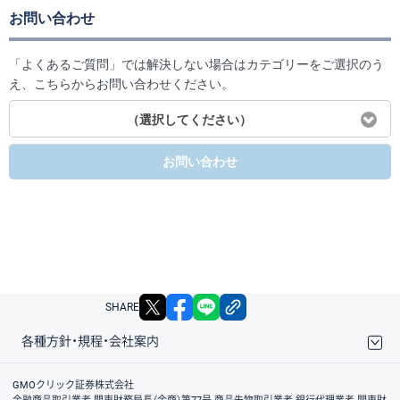
お問い合わせ
「よくあるご質問」では解決しない場合はカテゴリーをご選択のう
え、こちらからお問い合わせください。
（選択してください）
お問い合わせ
X
facebook
LINE
リンクをコピー
SHARE
各種方針・規程・会社案内
取引規程・約款
サイトマップ
その他のご案内
個人情報保護方針
最良執行方針
サイトのご利用について
ディスクレイマー
信託保全
リスク説明
会社案内
GMOクリック証券株式会社