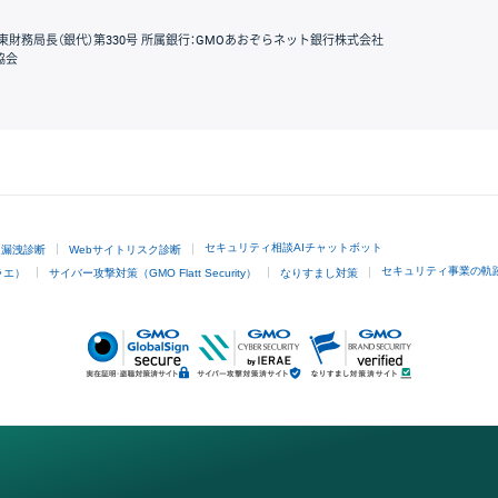
東財務局長（銀代）第330号 所属銀行：GMOあおぞらネット銀行株式会社
協会
GMOクリック証券
セキュリティ相談AIチャットボット
ド漏洩診断
Webサイトリスク診断
セキュリティ事業の軌
ラエ）
サイバー攻撃対策（GMO Flatt Security）
なりすまし対策