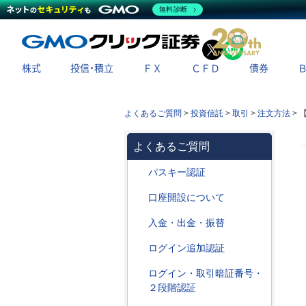
無料診断
X
LINE
株式
投信・積立
ＦＸ
ＣＦＤ
債券
よくあるご質問
>
投資信託
>
取引
>
注文方法
>
【
よくあるご質問
パスキー認証
口座開設について
入金・出金・振替
ログイン追加認証
ログイン・取引暗証番号・
２段階認証