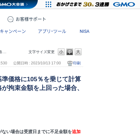
お客様
サポート
キャンペーン
アプリ・ツール
NISA
か？
文字サイズ変更
1530
公開日時 : 2023/10/13 17:00
印刷
準価格に105％を乗じて計算
格が拘束金額を上回った場合、
がない場合は受渡日までに不足金額を
追加