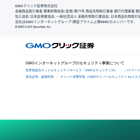
GMOクリック証券株式会社
金融商品取引業者 関東財務局長（金商）第77号 商品先物取引業者 銀行代理業者 関
加入協会：日本証券業協会、一般社団法人 金融先物取引業協会、日本商品先物取引
当社はGMOインターネットグループ（東証プライム上場9449）のメンバーです。
© GMO CLICK Securities, Inc.
GMOインターネットグループのセキュリティ事業について
世界初総合ネットセキュリティサービス「GMOセキュリティ24」
パスワー
実在証明・盗聴対策
サイバー攻撃対策（GMOサイバーセキュリティ byイエ