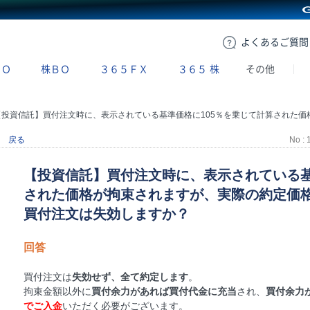
GMOクリック証券
よくある
ご質問
ＢＯ
株ＢＯ
３６５ＦＸ
３６５
株
その他
投資信託】買付注文時に、表示されている基準価格に105％を乗じて計算された価格が拘束されますが、実際の約定価格が拘束金額を上回った場合、買付注文は失効します
戻る
No : 
【投資信託】買付注文時に、表示されている基
された価格が拘束されますが、実際の約定価
買付注文は失効しますか？
回答
買付注文は
失効せず、全て約定します
。
拘束金額以外に
買付余力があれば買付代金に充当
され、
買付余力
でご入金
いただく必要がございます。