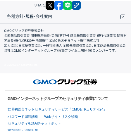
X
facebook
LINE
リンクをコピー
SHARE
各種方針・規程・会社案内
取引規程・約款
サイトマップ
その他のご案内
個人情報保護方針
最良執行方針
サイトのご利用について
ディスクレイマー
信託保全
リスク説明
会社案内
GMOクリック証券株式会社
金融商品取引業者 関東財務局長（金商）第77号 商品先物取引業者 銀行代理業者 関東財
務局長（銀代）第330号 所属銀行：GMOあおぞらネット銀行株式会社
加入協会：日本証券業協会、一般社団法人 金融先物取引業協会、日本商品先物取引協会
当社はGMOインターネットグループ（東証プライム上場9449）のメンバーです。
© GMO CLICK Securities, Inc.
GMOインターネットグループのセキュリティ事業について
世界初総合ネットセキュリティサービス「GMOセキュリティ24」
パスワード漏洩診断
Webサイトリスク診断
セキュリティ相談AIチャットボット
実在証明・盗聴対策