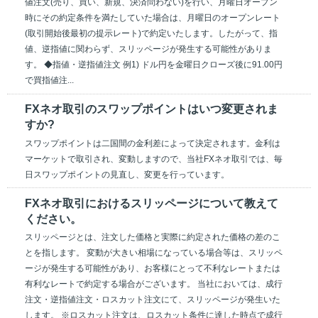
値注文(売り、買い、新規、決済問わない)を行い、月曜日オープン
時にその約定条件を満たしていた場合は、月曜日のオープンレート
(取引開始後最初の提示レート)で約定いたします。したがって、指
値、逆指値に関わらず、スリッページが発生する可能性がありま
す。 ◆指値・逆指値注文 例1) ドル円を金曜日クローズ後に91.00円
で買指値注...
FXネオ取引のスワップポイントはいつ変更されま
すか?
スワップポイントは二国間の金利差によって決定されます。金利は
マーケットで取引され、変動しますので、当社FXネオ取引では、毎
日スワップポイントの見直し、変更を行っています。
FXネオ取引におけるスリッページについて教えて
ください。
スリッページとは、注文した価格と実際に約定された価格の差のこ
とを指します。 変動が大きい相場になっている場合等は、スリッペ
ージが発生する可能性があり、お客様にとって不利なレートまたは
有利なレートで約定する場合がございます。 当社においては、成行
注文・逆指値注文・ロスカット注文にて、スリッページが発生いた
します。 ※ロスカット注文は、ロスカット条件に達した時点で成行