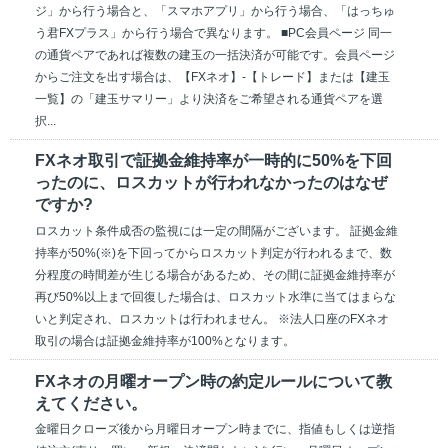
ジ」から行う場合と、「スマホアプリ」から行う場合、「はっちゅ
う君FXプラス」から行う場合で異なります。 ■PC会員ページ 同一
の通貨ペアであれば複数の建玉の一括決済が可能です。会員ページ
からご注文を出す場合は、【FXネオ】-【トレード】または【建玉
一覧】の「建玉サマリー」より決済をご希望される通貨ペアを選
択...
FXネオ取引で証拠金維持率が一時的に50%を下回
ったのに、ロスカットが行われなかったのはなぜ
ですか?
ロスカット条件成否の監視には一定の間隔がございます。 証拠金維
持率が50%(※)を下回ってからロスカット判定が行われるまで、数
分程度の時間差が生じる場合があるため、その間に証拠金維持率が
再び50%以上まで回復した場合は、ロスカット水準に当てはまらな
いと判定され、ロスカットは行われません。 ※法人口座のFXネオ
取引の場合は証拠金維持率が100%となります。
FXネオの月曜オープン時の約定ルールについて教
えてください。
金曜日クローズ後から月曜日オープン時までに、指値もしくは逆指