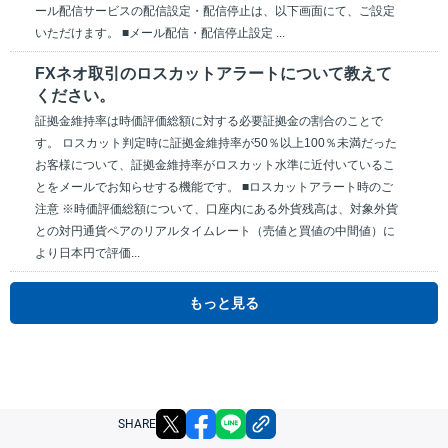
ール配信サービスの配信設定・配信停止は、以下画面にて、ご設定
いただけます。 ■メール配信・配信停止設定 ...
FXネオ取引のロスカットアラートについて教えて
ください。
証拠金維持率は時価評価総額に対する必要証拠金の割合のことで
す。 ロスカット判定時に証拠金維持率が50％以上100％未満だった
お客様について、証拠金維持率がロスカット水準に近付いているこ
とをメールでお知らせする機能です。 ■ロスカットアラート時のご
注意 ※時価評価総額について、口座内にある外貨残高は、対象外貨
との対円通貨ペアのリアルタイムレート（売値と買値の中間値）に
より日本円で評価...
もっと見る
X
facebook
LINE
リンクをコピー
SHARE