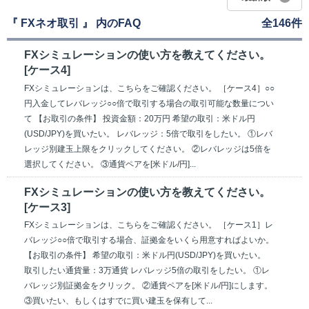
『 FXネオ取引 』 内のFAQ
全146件
FXシミュレーションの使い方を教えてください。
[ケース4]
FXシミュレーションは、こちらをご確認ください。 ［ケース4］○○
円入金してレバレッジ○○倍で取引する場合の取引可能な数量につい
て 【お取引の条件】 投資金額：20万円 希望の取引：米ドル円
(USD/JPY)を買いたい。 レバレッジ：5倍で取引をしたい。 ①レバ
レッジ別建玉上限をクリックしてください。 ②レバレッジは5倍を
選択してください。 ③通貨ペアを[米ドル/円]...
FXシミュレーションの使い方を教えてください。
[ケース3]
FXシミュレーションは、こちらをご確認ください。 ［ケース1］レ
バレッジ○○倍で取引する場合、証拠金をいくら用意すればよいか。
【お取引の条件】 希望の取引：米ドル円(USD/JPY)を買いたい。
取引したい通貨量：3万通貨 レバレッジ5倍の取引をしたい。 ①レ
バレッジ別証拠金をクリック。 ②通貨ペアを[米ドル/円]にします。
③買いたい、もしくはすでに買い建玉を保有して...