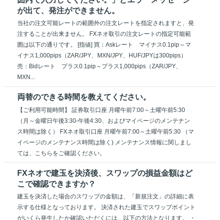
が出て、発注ができません。
当社の注文可能レートの範囲外の注文レートを指定されますと、発
注することが出来ません。 FXネオ取引の注文レートの指定可能範
囲は以下の通りです。 [指値] 買：Askレート マイナス0.1pip～マ
イナス1,000pips（ZAR/JPY、MXN/JPY、HUF/JPYは300pips）
売：Bidレート プラス0.1pip～プラス1,000pips（ZAR/JPY、
MXN...
両替のできる時間を教えてください。
【ご利用可能時間】 証券取引口座 月曜午前7:00～土曜午前5:30
（月～金曜日午後3:30-午後4:30、およびマイページのメンテナン
ス時間は除く） FXネオ取引口座 月曜午前7:00～土曜午前5:30 （マ
イページのメンテナンス時間は除く) メンテナンス情報に関しまし
ては、こちらをご確認ください。
FXネオで建玉を決済後、スワップの損益金額はど
こで確認できますか？
建玉を決済した場合のスワップの金額は、「新規注文」の詳細に表
示する仕様となっております。 決済された建玉でスワップポイント
がいくら発生したか確認いただくには、以下の方法となります。 ・