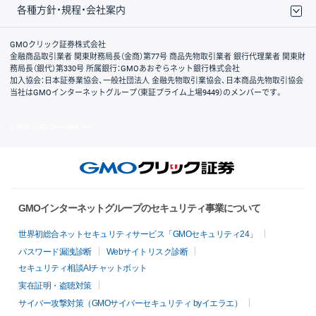
各種方針・規程・会社案内
取引規程・約款
サイトマップ
その他のご案内
個人情報保護方針
最良執行方針
サイトのご利用について
ディスクレイマー
信託保全
リスク説明
会社案内
GMOクリック証券株式会社
金融商品取引業者 関東財務局長（金商）第77号 商品先物取引業者 銀行代理業者 関東財
務局長（銀代）第330号 所属銀行：GMOあおぞらネット銀行株式会社
加入協会：日本証券業協会、一般社団法人 金融先物取引業協会、日本商品先物取引協会
当社はGMOインターネットグループ（東証プライム上場9449）のメンバーです。
© GMO CLICK Securities, Inc.
GMOインターネットグループのセキュリティ事業について
世界初総合ネットセキュリティサービス「GMOセキュリティ24」
パスワード漏洩診断
Webサイトリスク診断
セキュリティ相談AIチャットボット
実在証明・盗聴対策
サイバー攻撃対策（GMOサイバーセキュリティ byイエラエ）