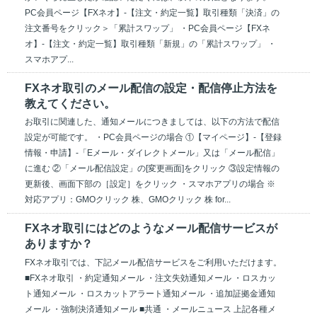
PC会員ページ【FXネオ】-【注文・約定一覧】取引種類「決済」の
注文番号をクリック＞「累計スワップ」 ・PC会員ページ【FXネ
オ】-【注文・約定一覧】取引種類「新規」の「累計スワップ」 ・
スマホアプ...
FXネオ取引のメール配信の設定・配信停止方法を
教えてください。
お取引に関連した、通知メールにつきましては、以下の方法で配信
設定が可能です。 ・PC会員ページの場合 ①【マイページ】-【登録
情報・申請】-「Eメール・ダイレクトメール」又は「メール配信」
に進む ②「メール配信設定」の[変更画面]をクリック ③設定情報の
更新後、画面下部の［設定］をクリック ・スマホアプリの場合 ※
対応アプリ：GMOクリック 株、GMOクリック 株 for...
FXネオ取引にはどのようなメール配信サービスが
ありますか？
FXネオ取引では、下記メール配信サービスをご利用いただけます。
■FXネオ取引 ・約定通知メール ・注文失効通知メール ・ロスカッ
ト通知メール ・ロスカットアラート通知メール ・追加証拠金通知
メール ・強制決済通知メール ■共通 ・メールニュース 上記各種メ