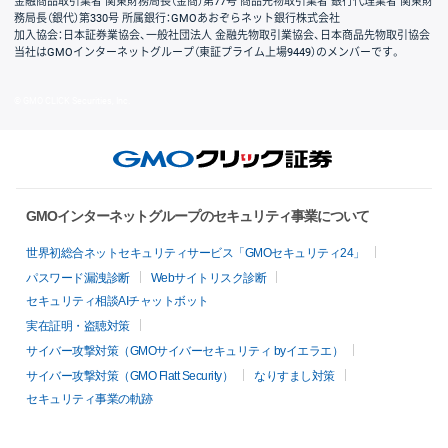
金融商品取引業者 関東財務局長（金商）第77号 商品先物取引業者 銀行代理業者 関東財
務局長（銀代）第330号 所属銀行：GMOあおぞらネット銀行株式会社
加入協会：日本証券業協会、一般社団法人 金融先物取引業協会、日本商品先物取引協会
当社はGMOインターネットグループ（東証プライム上場9449）のメンバーです。
© GMO CLICK Securities, Inc.
GMOインターネットグループのセキュリティ事業について
世界初総合ネットセキュリティサービス「GMOセキュリティ24」
パスワード漏洩診断
Webサイトリスク診断
セキュリティ相談AIチャットボット
実在証明・盗聴対策
サイバー攻撃対策（GMOサイバーセキュリティ byイエラエ）
サイバー攻撃対策（GMO Flatt Security）
なりすまし対策
セキュリティ事業の軌跡