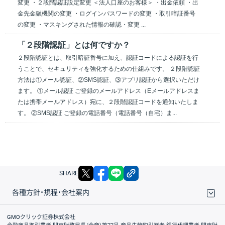
変更 ・２段階認証設定変更 ＜法人口座のお客様＞ ・出金依頼 ・出
金先金融機関の変更 ・ログインパスワードの変更 ・取引暗証番号
の変更 ・マスキングされた情報の確認・変更 ...
「２段階認証」とは何ですか？
２段階認証とは、取引暗証番号に加え、認証コードによる認証を行
うことで、セキュリティを強化するための仕組みです。 ２段階認証
方法は①メール認証、②SMS認証、③アプリ認証から選択いただけ
ます。 ①メール認証 ご登録のメールアドレス（Eメールアドレスま
たは携帯メールアドレス）宛に、２段階認証コードを通知いたしま
す。 ②SMS認証 ご登録の電話番号（電話番号（自宅）ま...
X
facebook
LINE
リンクをコピー
SHARE
各種方針・規程・会社案内
取引規程・約款
サイトマップ
その他のご案内
個人情報保護方針
最良執行方針
サイトのご利用について
ディスクレイマー
信託保全
リスク説明
会社案内
GMOクリック証券株式会社