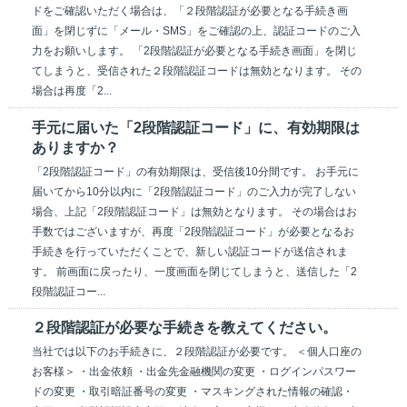
ドをご確認いただく場合は、「２段階認証が必要となる手続き画
面」を閉じずに「メール・SMS」をご確認の上、認証コードのご入
力をお願いします。 「2段階認証が必要となる手続き画面」を閉じ
てしまうと、受信された２段階認証コードは無効となります。 その
場合は再度「2...
手元に届いた「2段階認証コード」に、有効期限は
ありますか？
「2段階認証コード」の有効期限は、受信後10分間です。 お手元に
届いてから10分以内に「2段階認証コード」のご入力が完了しない
場合、上記「2段階認証コード」は無効となります。 その場合はお
手数ではございますが、再度「2段階認証コード」が必要となるお
手続きを行っていただくことで、新しい認証コードが送信されま
す。 前画面に戻ったり、一度画面を閉じてしまうと、送信した「2
段階認証コー...
２段階認証が必要な手続きを教えてください。
当社では以下のお手続きに、２段階認証が必要です。 ＜個人口座の
お客様＞ ・出金依頼 ・出金先金融機関の変更 ・ログインパスワー
ドの変更 ・取引暗証番号の変更 ・マスキングされた情報の確認・