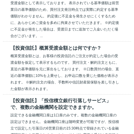
受渡金額として表示しております。 表示されている基準価額は前営
業日の基準価額のため、買付注文発注時点では実際に約定する基準
価額がわかりません。 約定後に不足金を発生させにくくするため
に、あらかじめご資金を多めに拘束させていただきます。 ※約定後
に不足金が発生した場合は、受渡日までに追加でご入金いただく場
合がございます。 ...
【投資信託】概算受渡金額とは何ですか？
概算受渡金額とは、お客様の投資信託のご注文が約定した場合の受
渡金額を仮定して表示するものです。 買付注文・解約注文ともに、
直近の基準価額を元に算出をしております。 ※口数買付の場合、直
近の基準価額に10%を上乗せし、お申込口数を乗じた価格が表示さ
れます。 ※解約注文の場合、手数料や信託財産留保額を差し引きし
た金額が表示されます。
【投資信託】「投信積立銀行引落しサービス」
で、複数の金融機関を設定できますか。
設定できる金融機関口座は1口座のみです。複数の金融機関口座の
設定はできません。 金融機関口座は随時変更が可能ですが、投信積
立で設定した引落日の6営業日前の15:30時点で登録されている金融