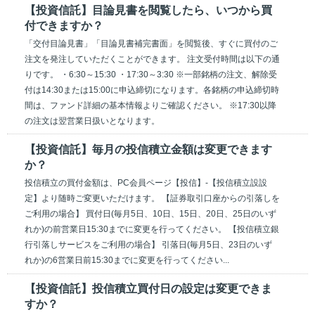
【投資信託】目論見書を閲覧したら、いつから買
付できますか？
「交付目論見書」「目論見書補完書面」を閲覧後、すぐに買付のご
注文を発注していただくことができます。 注文受付時間は以下の通
りです。 ・6:30～15:30 ・17:30～3:30 ※一部銘柄の注文、解除受
付は14:30または15:00に申込締切になります。各銘柄の申込締切時
間は、ファンド詳細の基本情報よりご確認ください。 ※17:30以降
の注文は翌営業日扱いとなります。
【投資信託】毎月の投信積立金額は変更できます
か？
投信積立の買付金額は、PC会員ページ【投信】-【投信積立設設
定】より随時ご変更いただけます。 【証券取引口座からの引落しを
ご利用の場合】 買付日(毎月5日、10日、15日、20日、25日のいず
れか)の前営業日15:30までに変更を行ってください。 【投信積立銀
行引落しサービスをご利用の場合】 引落日(毎月5日、23日のいず
れか)の6営業日前15:30までに変更を行ってください...
【投資信託】投信積立買付日の設定は変更できま
すか？