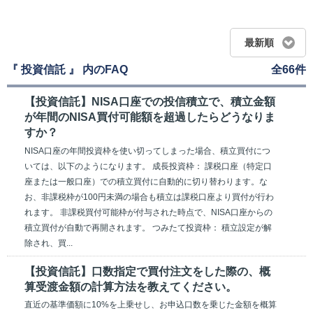
最新順
『 投資信託 』 内のFAQ
全66件
【投資信託】NISA口座での投信積立で、積立金額
が年間のNISA買付可能額を超過したらどうなりま
すか？
NISA口座の年間投資枠を使い切ってしまった場合、積立買付につ
いては、以下のようになります。 成長投資枠： 課税口座（特定口
座または一般口座）での積立買付に自動的に切り替わります。な
お、非課税枠が100円未満の場合も積立は課税口座より買付が行わ
れます。 非課税買付可能枠が付与された時点で、NISA口座からの
積立買付が自動で再開されます。 つみたて投資枠： 積立設定が解
除され、買...
【投資信託】口数指定で買付注文をした際の、概
算受渡金額の計算方法を教えてください。
直近の基準価額に10%を上乗せし、お申込口数を乗じた金額を概算