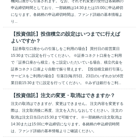
機関口座から引落されます。 なお、それぞれ変更の受付は各銘柄の
申込締切時間としており、一部銘柄は14:30または15:00に申込締切
になります。各銘柄の申込締切時間は、ファンド詳細の基本情報よ
り...
【投資信託】投信積立の設定はいつまでに行えば
よいですか？
【証券取引口座からの引落しをご利用の場合】 買付日の前営業日
15:30までに設定を行ってください。 ※証券コネクト口座をご利用
で「証券口座から積立」をご設定いただいている場合、積立代金を
証券コネクト口座より自動で振り替えます。 【投信積立銀行引落し
サービスをご利用の場合】 引落日(毎月5日、23日のいずれか)の6営
業日前15:30までに設定を行ってください。 ※みずほ銀行をご利...
【投資信託】注文の変更・取消はできますか？
注文の取消はできますが、変更はできません。 注文内容を変更する
際は、注文取消後に再度、注文を入力しなおしてください。注文の
取消は注文日当日の15:30まで可能です。 ※一部銘柄の注文取消は
14:30または15:00に申込締切になります。各銘柄の申込締切時間
は、ファンド詳細の基本情報よりご確認ください。