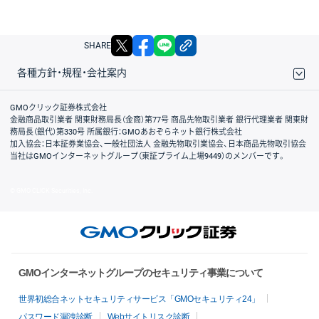
X
facebook
LINE
リンクをコピー
SHARE
各種方針・規程・会社案内
取引規程・約款
サイトマップ
その他のご案内
個人情報保護方針
最良執行方針
サイトのご利用について
ディスクレイマー
信託保全
リスク説明
会社案内
GMOクリック証券株式会社
金融商品取引業者 関東財務局長（金商）第77号 商品先物取引業者 銀行代理業者 関東財
務局長（銀代）第330号 所属銀行：GMOあおぞらネット銀行株式会社
加入協会：日本証券業協会、一般社団法人 金融先物取引業協会、日本商品先物取引協会
当社はGMOインターネットグループ（東証プライム上場9449）のメンバーです。
© GMO CLICK Securities, Inc.
GMOインターネットグループのセキュリティ事業について
世界初総合ネットセキュリティサービス「GMOセキュリティ24」
パスワード漏洩診断
Webサイトリスク診断