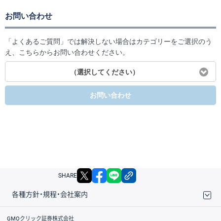
お問い合わせ
「よくあるご質問」では解決しない場合はカテゴリーをご選択のう
え、こちらからお問い合わせください。
（選択してください）
お問い合わせ
X
facebook
LINE
リンクをコピー
SHARE
各種方針・規程・会社案内
取引規程・約款
サイトマップ
その他のご案内
個人情報保護方針
最良執行方針
サイトのご利用について
ディスクレイマー
信託保全
リスク説明
会社案内
GMOクリック証券株式会社