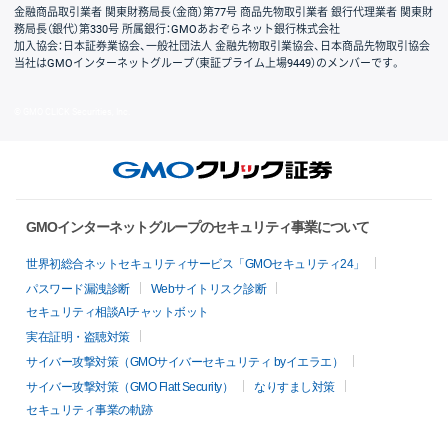
金融商品取引業者 関東財務局長（金商）第77号 商品先物取引業者 銀行代理業者 関東財
務局長（銀代）第330号 所属銀行：GMOあおぞらネット銀行株式会社
加入協会：日本証券業協会、一般社団法人 金融先物取引業協会、日本商品先物取引協会
当社はGMOインターネットグループ（東証プライム上場9449）のメンバーです。
© GMO CLICK Securities, Inc.
GMOインターネットグループのセキュリティ事業について
世界初総合ネットセキュリティサービス「GMOセキュリティ24」
パスワード漏洩診断
Webサイトリスク診断
セキュリティ相談AIチャットボット
実在証明・盗聴対策
サイバー攻撃対策（GMOサイバーセキュリティ byイエラエ）
サイバー攻撃対策（GMO Flatt Security）
なりすまし対策
セキュリティ事業の軌跡