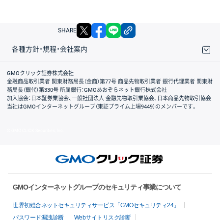
X
facebook
LINE
リンクをコピー
SHARE
各種方針・規程・会社案内
取引規程・約款
サイトマップ
その他のご案内
個人情報保護方針
最良執行方針
サイトのご利用について
ディスクレイマー
信託保全
リスク説明
会社案内
GMOクリック証券株式会社
金融商品取引業者 関東財務局長（金商）第77号 商品先物取引業者 銀行代理業者 関東財
務局長（銀代）第330号 所属銀行：GMOあおぞらネット銀行株式会社
加入協会：日本証券業協会、一般社団法人 金融先物取引業協会、日本商品先物取引協会
当社はGMOインターネットグループ（東証プライム上場9449）のメンバーです。
© GMO CLICK Securities, Inc.
GMOインターネットグループのセキュリティ事業について
世界初総合ネットセキュリティサービス「GMOセキュリティ24」
パスワード漏洩診断
Webサイトリスク診断