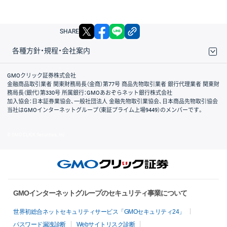
X
facebook
LINE
リンクをコピー
SHARE
各種方針・規程・会社案内
取引規程・約款
サイトマップ
その他のご案内
個人情報保護方針
最良執行方針
サイトのご利用について
ディスクレイマー
信託保全
リスク説明
会社案内
GMOクリック証券株式会社
金融商品取引業者 関東財務局長（金商）第77号 商品先物取引業者 銀行代理業者 関東財
務局長（銀代）第330号 所属銀行：GMOあおぞらネット銀行株式会社
加入協会：日本証券業協会、一般社団法人 金融先物取引業協会、日本商品先物取引協会
当社はGMOインターネットグループ（東証プライム上場9449）のメンバーです。
© GMO CLICK Securities, Inc.
GMOインターネットグループのセキュリティ事業について
世界初総合ネットセキュリティサービス「GMOセキュリティ24」
パスワード漏洩診断
Webサイトリスク診断