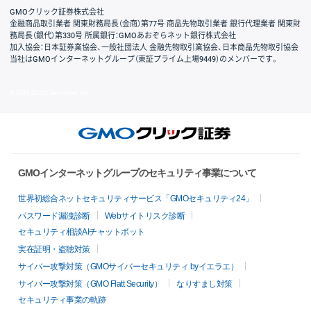
GMOクリック証券株式会社
金融商品取引業者 関東財務局長（金商）第77号 商品先物取引業者 銀行代理業者 関東財
務局長（銀代）第330号 所属銀行：GMOあおぞらネット銀行株式会社
加入協会：日本証券業協会、一般社団法人 金融先物取引業協会、日本商品先物取引協会
当社はGMOインターネットグループ（東証プライム上場9449）のメンバーです。
© GMO CLICK Securities, Inc.
GMOインターネットグループのセキュリティ事業について
世界初総合ネットセキュリティサービス「GMOセキュリティ24」
パスワード漏洩診断
Webサイトリスク診断
セキュリティ相談AIチャットボット
実在証明・盗聴対策
サイバー攻撃対策（GMOサイバーセキュリティ byイエラエ）
サイバー攻撃対策（GMO Flatt Security）
なりすまし対策
セキュリティ事業の軌跡