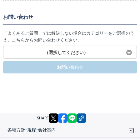
お問い合わせ
「よくあるご質問」では解決しない場合はカテゴリーをご選択のう
え、こちらからお問い合わせください。
（選択してください）
お問い合わせ
X
facebook
LINE
リンクをコピー
SHARE
各種方針・規程・会社案内
取引規程・約款
サイトマップ
その他のご案内
個人情報保護方針
最良執行方針
サイトのご利用について
ディスクレイマー
信託保全
リスク説明
会社案内