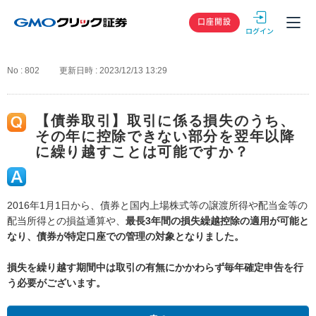
GMOクリック
口座開設
No : 802
更新日時 : 2023/12/13 13:29
【債券取引】取引に係る損失のうち、
その年に控除できない部分を翌年以降
に繰り越すことは可能ですか？
2016年1月1日から、債券と国内上場株式等の譲渡所得や配当金等の
配当所得との損益通算や、
最長3年間の損失繰越控除の適用が可能と
なり、債券が特定口座での管理の対象となりました。
損失を繰り越す期間中は取引の有無にかかわらず毎年確定申告を行
う必要がございます。