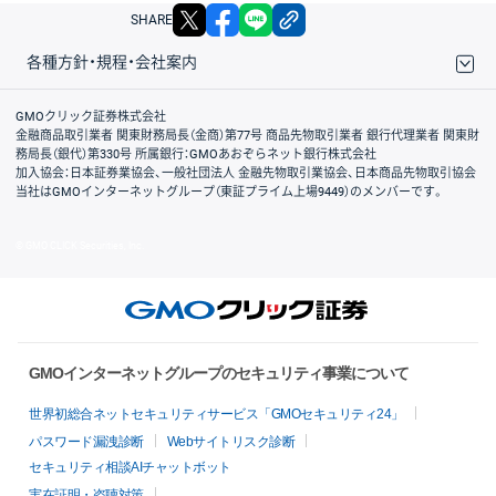
X
facebook
LINE
リンクをコピー
SHARE
各種方針・規程・会社案内
取引規程・約款
サイトマップ
その他のご案内
個人情報保護方針
最良執行方針
サイトのご利用について
ディスクレイマー
信託保全
リスク説明
会社案内
GMOクリック証券株式会社
金融商品取引業者 関東財務局長（金商）第77号 商品先物取引業者 銀行代理業者 関東財
務局長（銀代）第330号 所属銀行：GMOあおぞらネット銀行株式会社
加入協会：日本証券業協会、一般社団法人 金融先物取引業協会、日本商品先物取引協会
当社はGMOインターネットグループ（東証プライム上場9449）のメンバーです。
© GMO CLICK Securities, Inc.
GMOインターネットグループのセキュリティ事業について
世界初総合ネットセキュリティサービス「GMOセキュリティ24」
パスワード漏洩診断
Webサイトリスク診断
セキュリティ相談AIチャットボット
実在証明・盗聴対策