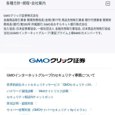
各種方針・規程・会社案内
取引規程・約款
サイトマップ
その他のご案内
個人情報保護方針
最良執行方針
サイトのご利用について
ディスクレイマー
信託保全
リスク説明
会社案内
GMOクリック証券株式会社
金融商品取引業者 関東財務局長（金商）第77号 商品先物取引業者 銀行代理業者 関東財
務局長（銀代）第330号 所属銀行：GMOあおぞらネット銀行株式会社
加入協会：日本証券業協会、一般社団法人 金融先物取引業協会、日本商品先物取引協会
当社はGMOインターネットグループ（東証プライム上場9449）のメンバーです。
© GMO CLICK Securities, Inc.
GMOインターネットグループのセキュリティ事業について
世界初総合ネットセキュリティサービス「GMOセキュリティ24」
パスワード漏洩診断
Webサイトリスク診断
セキュリティ相談AIチャットボット
実在証明・盗聴対策
サイバー攻撃対策（GMOサイバーセキュリティ byイエラエ）