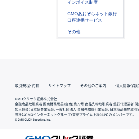
インボイス制度
GMOあおぞらネット銀行
口座連携サービス
その他
取引規程・約款
サイトマップ
その他のご案内
個人情報保護
GMOクリック証券株式会社
金融商品取引業者 関東財務局長（金商）第77号 商品先物取引業者 銀行代理業者 関
加入協会：日本証券業協会、一般社団法人 金融先物取引業協会、日本商品先物取引
当社はGMOインターネットグループ（東証プライム上場9449）のメンバーです。
© GMO CLICK Securities, Inc.