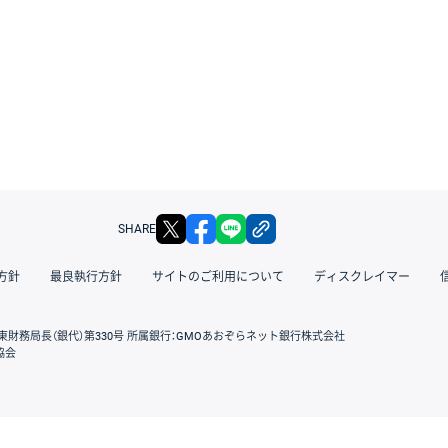
X
facebook
LINE
リンクをコピー
SHARE
方針
最良執行方針
サイトのご利用について
ディスクレイマー
東財務局長（銀代）第330号 所属銀行：GMOあおぞらネット銀行株式会社
協会
GMOクリック証券