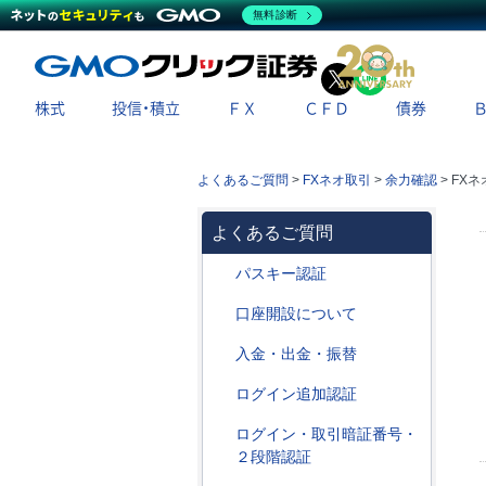
無料診断
X
LINE
株式
投信・積立
ＦＸ
ＣＦＤ
債券
よくあるご質問
>
FXネオ取引
>
余力確認
>
FX
よくあるご質問
パスキー認証
口座開設について
入金・出金・振替
ログイン追加認証
ログイン・取引暗証番号・
２段階認証