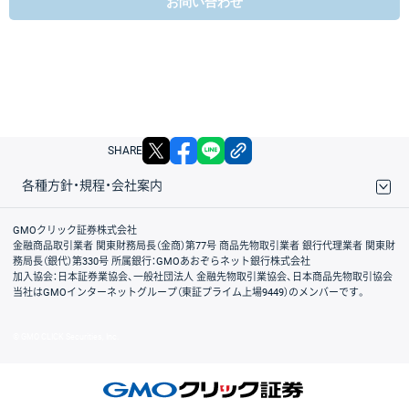
お問い合わせ
X
facebook
LINE
リンクをコピー
SHARE
各種方針・規程・会社案内
取引規程・約款
サイトマップ
その他のご案内
個人情報保護方針
最良執行方針
サイトのご利用について
ディスクレイマー
信託保全
リスク説明
会社案内
GMOクリック証券株式会社
金融商品取引業者 関東財務局長（金商）第77号 商品先物取引業者 銀行代理業者 関東財
務局長（銀代）第330号 所属銀行：GMOあおぞらネット銀行株式会社
加入協会：日本証券業協会、一般社団法人 金融先物取引業協会、日本商品先物取引協会
当社はGMOインターネットグループ（東証プライム上場9449）のメンバーです。
© GMO CLICK Securities, Inc.