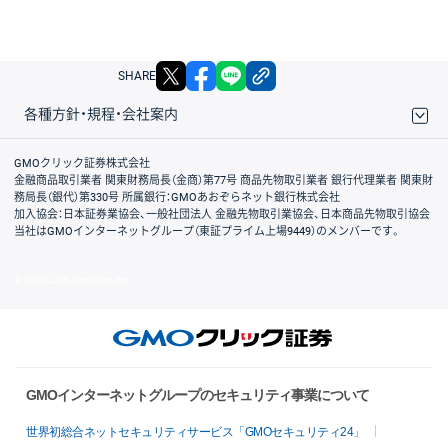
X
facebook
LINE
リンクをコピー
SHARE
各種方針・規程・会社案内
取引規程・約款
サイトマップ
その他のご案内
個人情報保護方針
最良執行方針
サイトのご利用について
ディスクレイマー
信託保全
リスク説明
会社案内
GMOクリック証券株式会社
金融商品取引業者 関東財務局長（金商）第77号 商品先物取引業者 銀行代理業者 関東財
務局長（銀代）第330号 所属銀行：GMOあおぞらネット銀行株式会社
加入協会：日本証券業協会、一般社団法人 金融先物取引業協会、日本商品先物取引協会
当社はGMOインターネットグループ（東証プライム上場9449）のメンバーです。
© GMO CLICK Securities, Inc.
GMOインターネットグループのセキュリティ事業について
世界初総合ネットセキュリティサービス「GMOセキュリティ24」