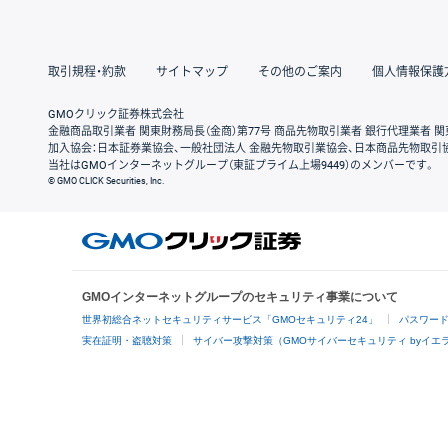
取引規程・約款
サイトマップ
その他のご案内
個人情報保護
GMOクリック証券株式会社
金融商品取引業者 関東財務局長（金商）第77号 商品先物取引業者 銀行代理業者 関
加入協会：日本証券業協会、一般社団法人 金融先物取引業協会、日本商品先物取引
当社はGMOインターネットグループ（東証プライム上場9449）のメンバーです。
© GMO CLICK Securities, Inc.
GMOインターネットグループのセキュリティ事業について
世界初総合ネットセキュリティサービス「GMOセキュリティ24」
パスワー
実在証明・盗聴対策
サイバー攻撃対策（GMOサイバーセキュリティ byイエ