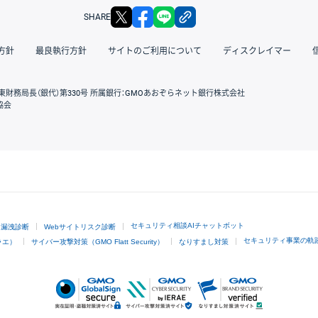
X
facebook
LINE
リンクをコピー
SHARE
方針
最良執行方針
サイトのご利用について
ディスクレイマー
東財務局長（銀代）第330号 所属銀行：GMOあおぞらネット銀行株式会社
協会
GMOクリック証券
セキュリティ相談AIチャットボット
ド漏洩診断
Webサイトリスク診断
セキュリティ事業の軌
ラエ）
サイバー攻撃対策（GMO Flatt Security）
なりすまし対策