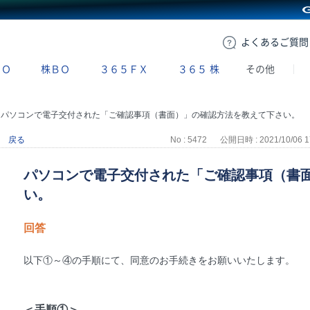
GMOクリック証券
よくある
ご質問
ＢＯ
株ＢＯ
３６５ＦＸ
３６５
株
その他
>
パソコンで電子交付された「ご確認事項（書面）」の確認方法を教えて下さい。
戻る
No : 5472
公開日時 : 2021/10/06 1
パソコンで電子交付された「ご確認事項（書
い。
回答
以下①～④の手順にて、同意のお手続きをお願いいたします。
＜手順①＞